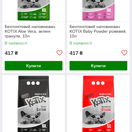
Бентонітовий наповнювач
Бентонітовий наповнювач
KOTIX Aloe Vera, зелені
KOTIX Baby Powder рожевий,
гранули, 10л
10л
В наявності
В наявності
417
417
₴
₴
Купити
Купити