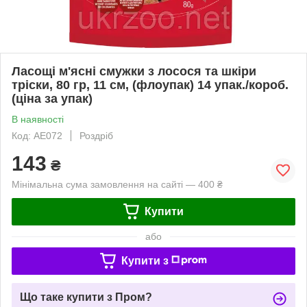
Ласощі м'ясні смужки з лосося та шкіри
тріски, 80 гр, 11 см, (флоупак) 14 упак./короб.
(ціна за упак)
В наявності
Код: AE072
Роздріб
143
₴
Мінімальна сума замовлення на сайті — 400 ₴
Купити
або
Купити з
Що таке купити з Пром?