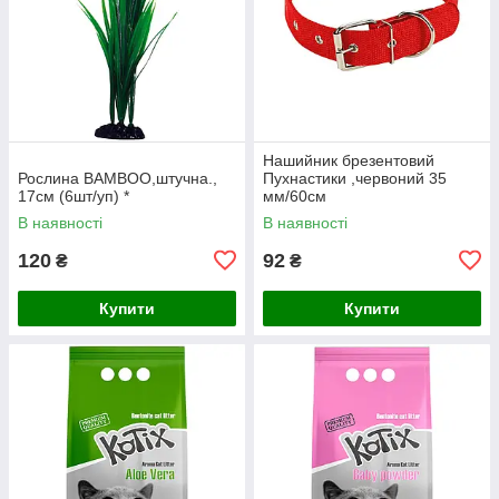
Нашийник брезентовий
Рослина BAMBOO,штучна.,
Пухнастики ,червоний 35
17см (6шт/уп) *
мм/60см
В наявності
В наявності
120
92
₴
₴
Купити
Купити