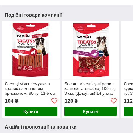
Подібні товари компанії
Ласощі м'ясні смужки з
Ласощі м'ясні суші роли з
Ласо
кролика з копченим
качкою та тріскою, 100 гр,
курк
присмаком, 80 гр, 11,5 см,
3 см, (флоупак) 14 упак./
гр, 
(флоупак) 14 упак./короб.
короб. (ціна за упак)
упак
104
120
112
₴
₴
(ціна за упак)
Купити
Купити
Акційні пропозиції та новинки