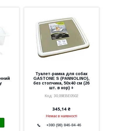
Туалет-рамка для собак
інний
GASTONE S (PANNOLINO),
у
без стопчика, 50x40 см (26
шт. в кор) +
30,09EBE0502
345,14 ₴
Немає в наявності
+380 (98) 846-84-46