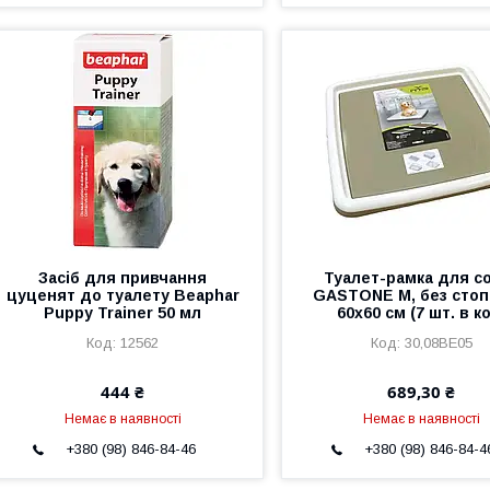
Засіб для привчання
Туалет-рамка для с
цуценят до туалету Beaphar
GASTONE M, без стоп
Puppy Trainer 50 мл
60х60 см (7 шт. в к
12562
30,08BE05
444 ₴
689,30 ₴
Немає в наявності
Немає в наявності
+380 (98) 846-84-46
+380 (98) 846-84-4