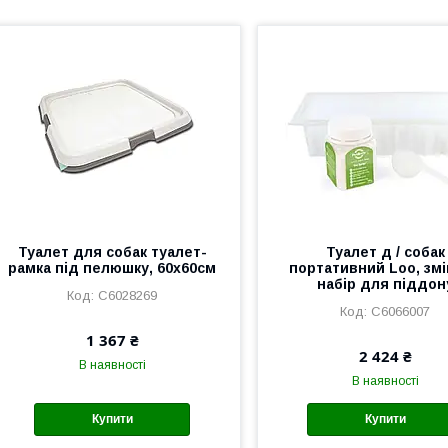
Туалет для собак туалет-
Туалет д / собак
рамка під пелюшку, 60х60см
портативний Loo, зм
набір для піддон
C6028269
C6066007
1 367 ₴
2 424 ₴
В наявності
В наявності
Купити
Купити