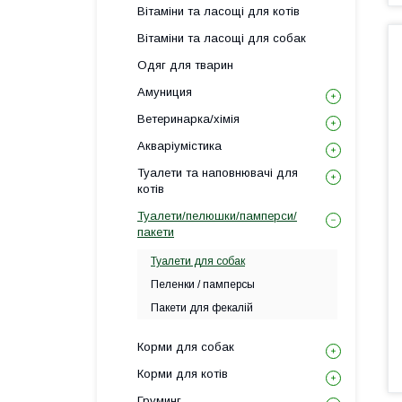
Вітаміни та ласощі для котів
Вітаміни та ласощі для собак
Одяг для тварин
Амуниция
Ветеринарка/хімія
Акваріумістика
Туалети та наповнювачі для
котів
Туалети/пелюшки/памперси/
пакети
Туалети для собак
Пеленки / памперсы
Пакети для фекалій
Корми для собак
Корми для котів
Груминг