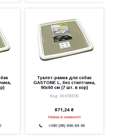
обак
Туалет-рамка для собак
чика,
GASTONE L, без стиптчика,
ор)
90х60 см (7 шт. в кор)
30,07BE05
871,24 ₴
Немає в наявності
6
+380 (98) 846-84-46