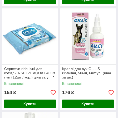
Купити
Купити
Серветки гігієнічні для
Краплі для вух GILL'S
котів,SENSITIVE AQUA+ 40шт
гігієнічні, 50мл, 6шт/уп. (ціна
/ уп (12шт / кор.) ціна за уп. *
за шт.)
В наявності
В наявності
154
176
₴
₴
Купити
Купити