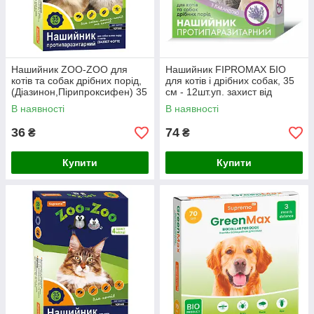
Нашийник ZOO-ZOO для
Нашийник FIPROMAX БІО
котів та собак дрібних порід,
для котів і дрібних собак, 35
(Діазинон,Пірипроксифен) 35
см - 12шт.уп. захист від
см - 10шт.уп ,Червоний,
паразитів до 3-х міс.
В наявності
В наявності
захист від параз. 4 міс.
36
74
₴
₴
Купити
Купити