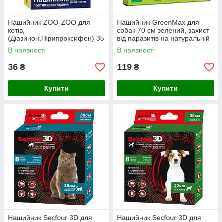
Нашийник ZOO-ZOO для
Нашийник GreenMax для
котів,
собак 70 см зелений, захист
(Діазинон,Пірипроксифен) 35
від паразитів на натуральній
см - 10шт.уп ,Чорний, захист
основі - 12шт/уп
В наявності
В наявності
від параз. 4 міс.
36
119
₴
₴
Купити
Купити
Нашийник Secfour 3D для
Нашийник Secfour 3D для