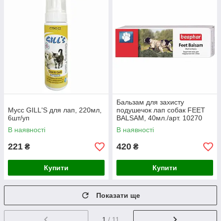
Бальзам для захисту
Мусс GILL'S для лап, 220мл,
подушечок лап собак FЕET
6шт/уп
BALSAM, 40мл./арт. 10270
В наявності
В наявності
221
420
₴
₴
Купити
Купити
Показати ще
1
/ 11