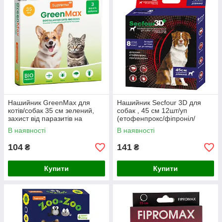
Нашийник GreenMax для
Нашийник Secfour 3D для
котів/собак 35 см зелений,
собак , 45 см 12шт/уп
захист від паразитів на
(етофенпрокс/фіпроніл/
натуральній основі - 12шт/уп
пірипроксифен),захист від
В наявності
В наявності
бліх і кліщів 8 міс.
104
141
₴
₴
Купити
Купити