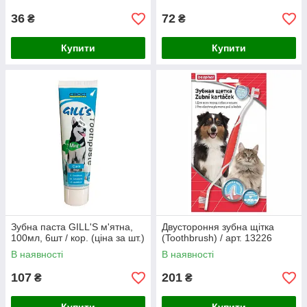
від параз. 4 міс.
36
72
₴
₴
Купити
Купити
Зубна паста GILL'S м'ятна,
Двустороння зубна щітка
100мл, 6шт / кор. (ціна за шт.)
(Toothbrush) / арт. 13226
В наявності
В наявності
107
201
₴
₴