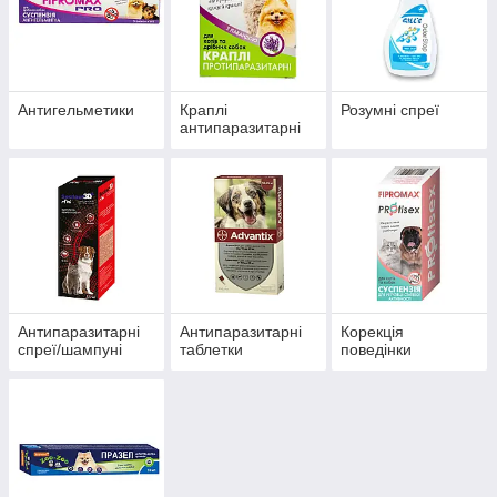
Антигельметики
Краплі
Розумні спреї
антипаразитарні
Антипаразитарні
Антипаразитарні
Корекція
спреї/шампуні
таблетки
поведінки