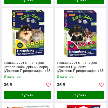
Купити
Купити
Нашийник ZOO-ZOO для
Нашийник ZOO-ZOO для
котів та собак дрібних порід,
кошенят і цуценят,
(Діазинон,Пірипроксифен) 35
(Діазинон,Пірипроксифен) 35
см - 10шт.уп ,Синій, захист
см - 10шт.уп ,Синій. захист
В наявності
В наявності
від параз. 4 міс.
від параз. 4 міс.
36
36
₴
₴
Купити
Купити