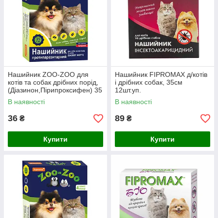
Нашийник ZOO-ZOO для
Нашийник FIPROMAX д/котів
котів та собак дрібних порід,
і дрібних собак, 35см
(Діазинон,Пірипроксифен) 35
12шт.уп.
см - 10шт.уп ,Чорний, захист
(фіпроніл,перметрин),захист
В наявності
В наявності
від параз. 4 міс.
від бліх і кліщів до 4 міс.
36
89
₴
₴
Купити
Купити