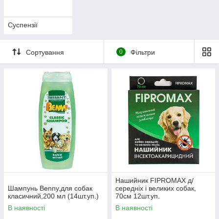
Суспензії
Сортування
0
Фільтри
Нашийник FIPROMAX д/
Шампунь Benny,для собак
середніх і великих собак,
класичний,200 мл (14шт.уп.)
70см 12шт.уп.
(фіпроніл,перметрин),захист
В наявності
В наявності
від бліх і кліщів до 4 міс.