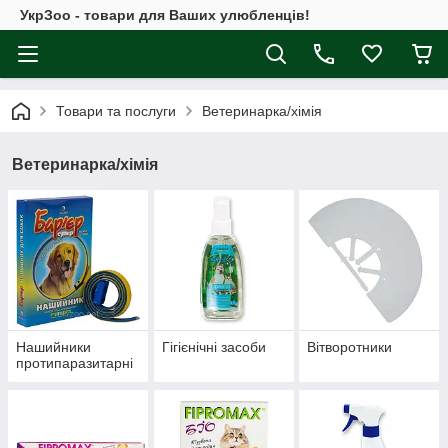
УкрЗоо - товари для Ваших улюбленців!
Товари та послуги
Ветеринарка/хімія
Ветеринарка/хімія
Нашийники
Гігієнічні засоби
Вітворотники
протипаразитарні