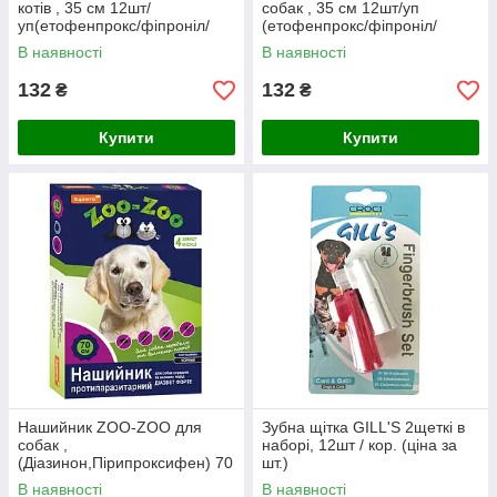
котів , 35 см 12шт/
собак , 35 см 12шт/уп
уп(етофенпрокс/фіпроніл/
(етофенпрокс/фіпроніл/
пірипроксифен),захист від
пірипроксифен),захист від
В наявності
В наявності
бліх і кліщів 8 міс.
бліх і кліщів 8 міс.
132
132
₴
₴
Купити
Купити
Нашийник ZOO-ZOO для
Зубна щітка GILL'S 2щеткі в
собак ,
наборі, 12шт / кор. (ціна за
(Діазинон,Пірипроксифен) 70
шт.)
см - 10шт.уп ,Чорний, захист
В наявності
В наявності