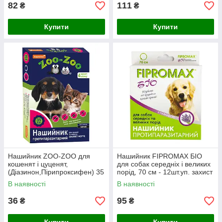
82
111
₴
₴
Купити
Купити
Нашийник ZOO-ZOO для
Нашийник FIPROMAX БІО
кошенят і цуценят,
для собак середніх і великих
(Діазинон,Пірипроксифен) 35
порід, 70 см - 12шт.уп. захист
см - 10шт.уп ,Чорний, захист
від паразитів до 3-х міс.
В наявності
В наявності
від параз. 4 міс.
36
95
₴
₴