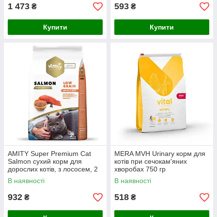
1 473
593
₴
₴
Купити
Купити
AMITY Super Premium Cat
MERA MVH Urinary корм для
Salmоn сухий корм для
котів при сечокам'яних
дорослих котів, з лососем, 2
хворобах 750 гр
kg
В наявності
В наявності
932
518
₴
₴