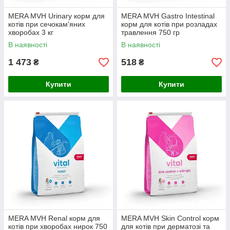
MERA MVH Urinary корм для
MERA MVH Gastro Intestinal
котів при сечокам'яних
корм для котів при розладах
хворобах 3 кг
травлення 750 гр
В наявності
В наявності
1 473
518
₴
₴
Купити
Купити
MERA MVH Renal корм для
MERA MVH Skin Control корм
котів при хворобах нирок 750
для котів при дерматозі та