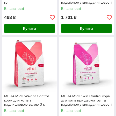
гр
надмірному випаданні шерсті
3 кг
В наявності
В наявності
468
1 701
₴
₴
Купити
Купити
MERA MVH Weight Control
MERA MVH Skin Control корм
корм для котів з
для котів при дерматозі та
надлишковою вагою 3 кг
надмірному випаданні шерсті
750 гр
В наявності
В наявності