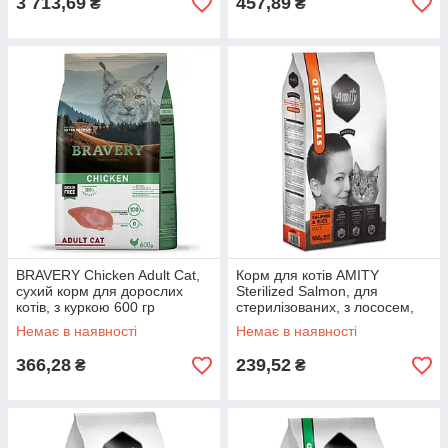
3 713,69
457,89
₴
₴
BRAVERY Chicken Adult Cat,
Корм для котів AMITY
сухий корм для дорослих
Sterilized Salmon, для
котів, з куркою 600 гр
стерилізованих, з лососем,
600g
Немає в наявності
Немає в наявності
366,28
239,52
₴
₴