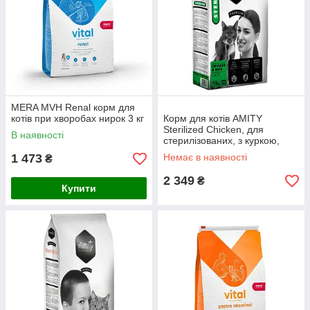
MERA MVH Renal корм для
котів при хворобах нирок 3 кг
Корм для котів AMITY
Sterilized Chicken, для
В наявності
стерилізованих, з куркою,
10KG (213)
1 473
Немає в наявності
₴
2 349
₴
Купити