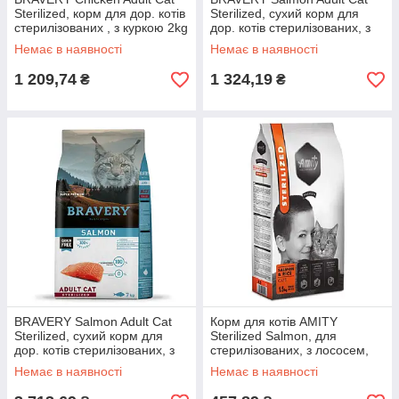
Sterilized, корм для дор. котів
Sterilized, сухий корм для
стерилізованих , з куркою 2kg
дор. котів стерилізованих, з
лососем 2kg
Немає в наявності
Немає в наявності
1 209,74
1 324,19
₴
₴
BRAVERY Salmon Adult Cat
Корм для котів AMITY
Sterilized, сухий корм для
Sterilized Salmon, для
дор. котів стерилізованих, з
стерилізованих, з лососем,
лососем 7 kg (305)
1.5KG
Немає в наявності
Немає в наявності