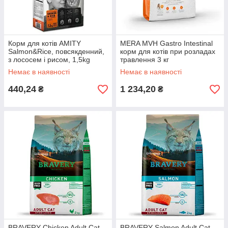
Корм для котів AMITY
MERA MVH Gastro Intestinal
Salmon&Rice, повсякденний,
корм для котів при розладах
з лососем і рисом, 1,5kg
травлення 3 кг
Немає в наявності
Немає в наявності
440,24
1 234,20
₴
₴
BRAVERY Chicken Adult Cat
BRAVERY Salmon Adult Cat