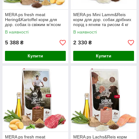
MERA ps fresh meat
MERA ps Mini Lamm&Reis
Hering&Kartoffel корм для
корм для дор. собак дрібних
дор. собак із свіжим м'ясом
порід з ягням та рисом 4 кг
оселедця і картоплі; без/зерн
(108)
В наявності
В наявності
5 388
2 330
₴
₴
Купити
Купити
MERA ps fresh meat
MERA ps Lachs&Reis корм