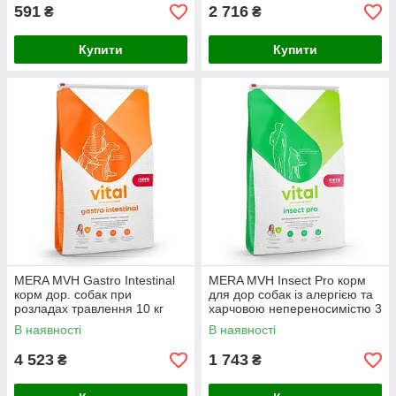
591
2 716
₴
₴
Купити
Купити
MERA MVH Gastro Intestinal
MERA MVH Insect Pro корм
корм дор. собак при
для дор собак із алергією та
розладах травлення 10 кг
харчовою непереносимістю 3
кг
В наявності
В наявності
4 523
1 743
₴
₴