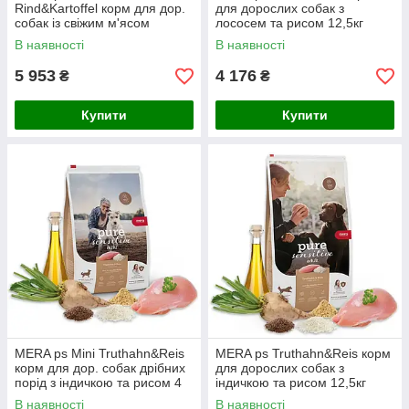
Rind&Kartoffel корм для дор.
для дорослих собак з
собак із свіжим м'ясом
лососем та рисом 12,5кг
яловичини і картоплі; без/
(106)
В наявності
В наявності
зерн 12,5кг
5 953
4 176
₴
₴
Купити
Купити
MERA ps Mini Truthahn&Reis
MERA ps Truthahn&Reis корм
корм для дор. собак дрібних
для дорослих собак з
порід з індичкою та рисом 4
індичкою та рисом 12,5кг
кг (109)
(110)
В наявності
В наявності