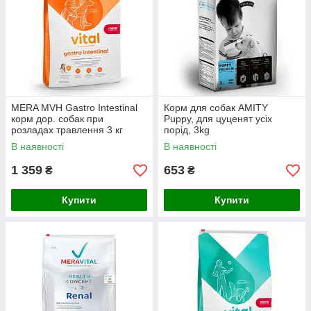
MERA MVH Gastro Intestinal
Корм для собак AMITY
корм дор. собак при
Puppy, для цуценят усіх
розладах травлення 3 кг
порід, 3kg
В наявності
В наявності
1 359
653
₴
₴
Купити
Купити