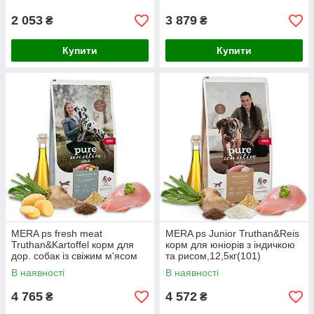
2 053
3 879
₴
₴
Купити
Купити
MERA ps fresh meat
MERA ps Junior Truthan&Reis
Truthan&Kartoffel корм для
корм для юніорів з індичкою
дор. собак із свіжим м'ясом
та рисом,12,5кг(101)
індички і картоплі; без/зерн
В наявності
В наявності
12,5кг
4 765
4 572
₴
₴