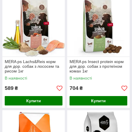
MERA ps Lachs&Reis корм
MERA ps Insect protein корм
для дор. собак з лососем та
для дор. собак з протеїном
рисом 1кг
комах 1кг
В наявності
В наявності
589
704
₴
₴
Купити
Купити