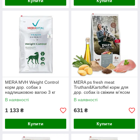
Купити
Купити
MERA MVH Weight Control
MERA ps fresh meat
корм дор. собак з
Truthan&Kartoffel корм для
надлишковою вагою 3 кг
дор. собак із свіжим м'ясом
індички і картоплі; без/зерн
В наявності
В наявності
1кг
1 133
631
₴
₴
Купити
Купити