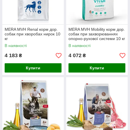
MERA MVH Renal корм дор.
MERA MVH Mobility корм дор.
собак при хворобах нирок 10
собак при захворюваннях
кг
опорно-рухової системи 10 кг
В наявності
В наявності
4 183
4 072
₴
₴
Купити
Купити