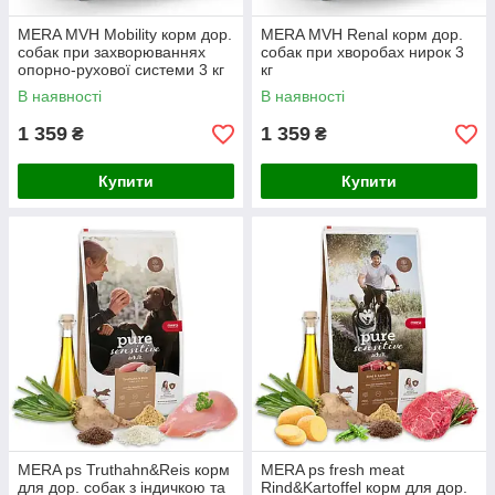
MERA MVH Mobility корм дор.
MERA MVH Renal корм дор.
собак при захворюваннях
собак при хворобах нирок 3
опорно-рухової системи 3 кг
кг
В наявності
В наявності
1 359
1 359
₴
₴
Купити
Купити
MERA ps Truthahn&Reis корм
MERA ps fresh meat
для дор. собак з індичкою та
Rind&Kartoffel корм для дор.