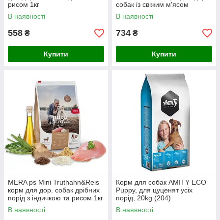
рисом 1кг
собак із свіжим м'ясом
яловичи і картоплі; без/зерн
В наявності
В наявності
1кг
558
734
₴
₴
Купити
Купити
MERA ps Mini Truthahn&Reis
Корм для собак AMITY ECO
корм для дор. собак дрібних
Puppy, для цуценят усіх
порід з індичкою та рисом 1кг
порід, 20kg (204)
В наявності
В наявності