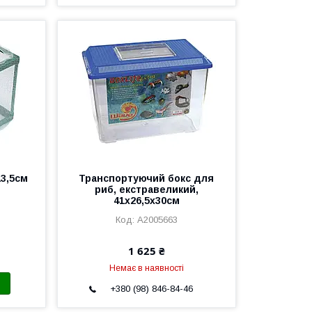
13,5см
Транспортуючий бокс для
риб, екстравеликий,
41х26,5х30см
A2005663
1 625 ₴
Немає в наявності
+380 (98) 846-84-46