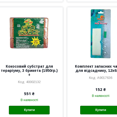
Кокосовий субстрат для
Комплект запасних ч
тераріуму, 3 брикета (1950гр.)
для відсаднику, 12х
+
A9017636
40002132
152 ₴
551 ₴
В наявності
В наявності
Купити
Купити