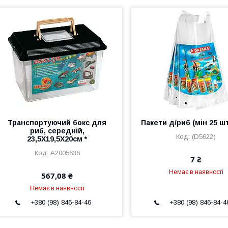
Транспортуючий бокс для
Пакети д/риб (мін 25 шт
риб, середній,
(D5622)
23,5X19,5X20см *
A2005636
7 ₴
Немає в наявності
567,08 ₴
Немає в наявності
+380 (98) 846-84-46
+380 (98) 846-84-4