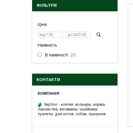
ФІЛЬТРИ
Ціна
Наявність
В наявності
9
КОНТАКТИ
УкрЗоо - клетки, вольеры, корма,
лакомства, витамины, ошейники,
туалеты, для котов, собак, грызунов