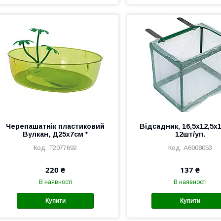
Черепашатнік пластиковий
Відсадник, 16,5х12,5х
Вулкан, Д25х7см *
12шт/уп.
T2077692
A6008053
220 ₴
137 ₴
В наявності
В наявності
Купити
Купити