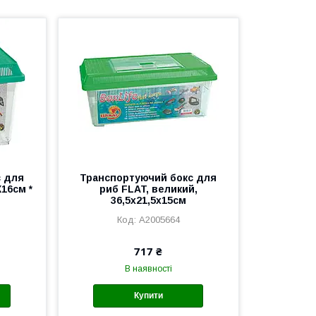
с для
Транспортуючий бокс для
16см *
риб FLAT, великий,
36,5x21,5x15см
A2005664
717 ₴
В наявності
Купити