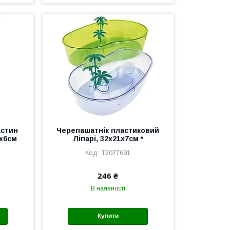
астин
Черепашатнік пластиковий
6х6см
Ліпарі, 32х21х7см *
T2077691
246 ₴
В наявності
Купити