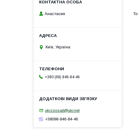
Анастасия
Київ, Україна
+380 (98) 846-84-46
ukrzoosail@ukr.net
+38098-846-84-46