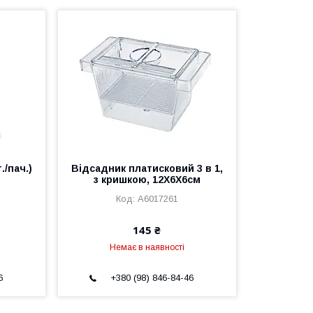
./пач.)
Відсадник платисковий 3 в 1,
з кришкою, 12X6X6см
A6017261
145 ₴
Немає в наявності
6
+380 (98) 846-84-46