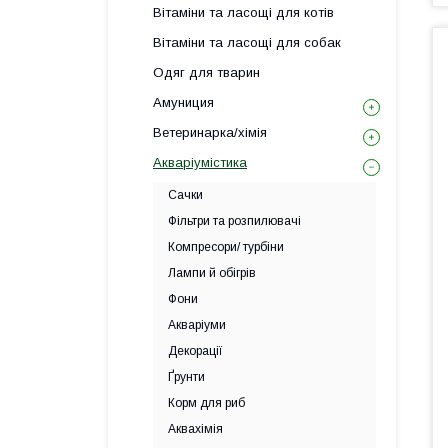
Вітаміни та ласощі для котів
Вітаміни та ласощі для собак
Одяг для тварин
Амуниция
Ветеринарка/хімія
Акваріумістика
Сачки
Фільтри та розпилювачі
Компресори/ турбіни
Лампи й обігрів
Фони
Акваріуми
Декорації
Ґрунти
Корм для риб
Аквахімія