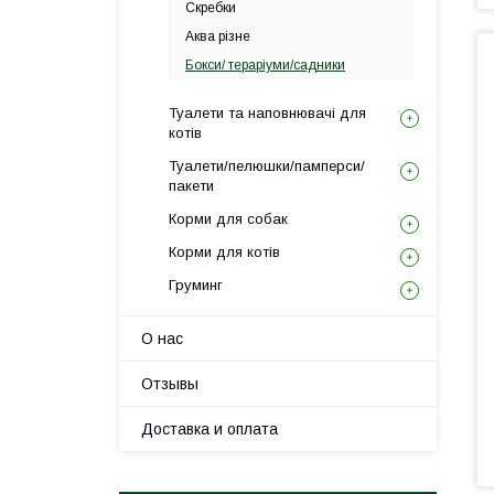
Скребки
Аква різне
Бокси/ тераріуми/садники
Туалети та наповнювачі для
котів
Туалети/пелюшки/памперси/
пакети
Корми для собак
Корми для котів
Груминг
О нас
Отзывы
Доставка и оплата