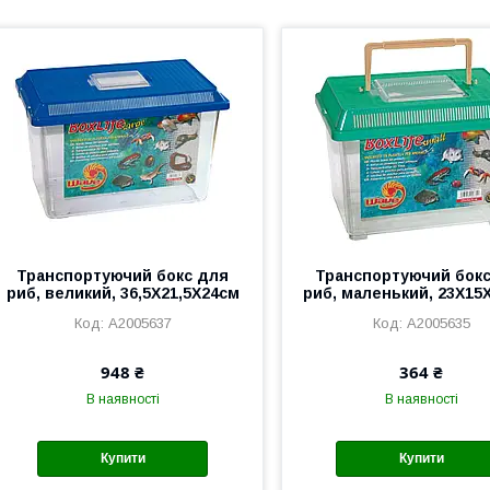
Транспортуючий бокс для
Транспортуючий бок
риб, великий, 36,5X21,5X24см
риб, маленький, 23X15X
A2005637
A2005635
948 ₴
364 ₴
В наявності
В наявності
Купити
Купити