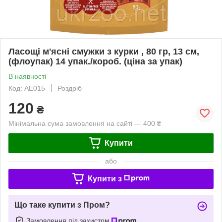
Ласощі м'ясні смужки з курки , 80 гр, 13 см,
(флоупак) 14 упак./короб. (ціна за упак)
В наявності
Код: AE015
Роздріб
120
₴
Мінімальна сума замовлення на сайті — 400 ₴
Купити
або
Купити з
Що таке купити з Пром?
Замовлення під захистом