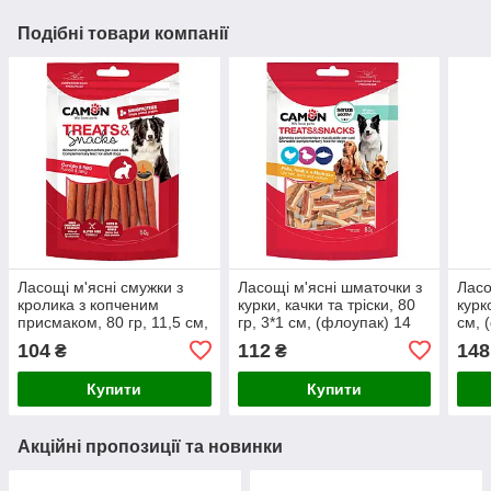
Подібні товари компанії
Ласощі м'ясні смужки з
Ласощі м'ясні шматочки з
Ласо
кролика з копченим
курки, качки та тріски, 80
курк
присмаком, 80 гр, 11,5 см,
гр, 3*1 см, (флоупак) 14
см, 
(флоупак) 14 упак./короб.
упак./короб. (ціна за упак)
коро
104
112
148
₴
₴
(ціна за упак)
Купити
Купити
Акційні пропозиції та новинки