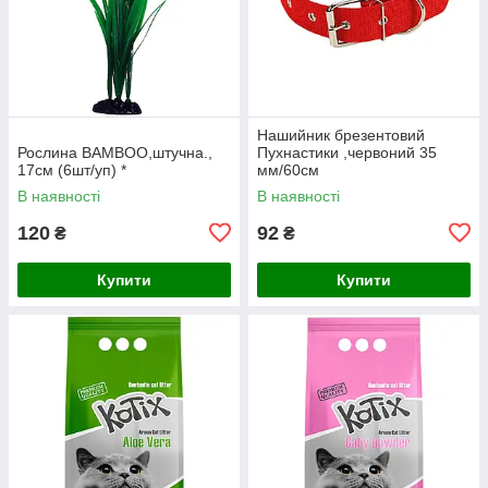
Нашийник брезентовий
Рослина BAMBOO,штучна.,
Пухнастики ,червоний 35
17см (6шт/уп) *
мм/60см
В наявності
В наявності
120
92
₴
₴
Купити
Купити