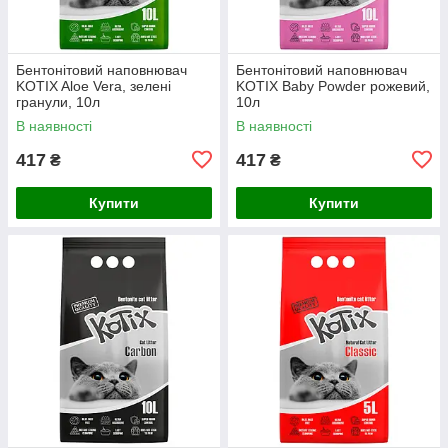
Бентонітовий наповнювач
Бентонітовий наповнювач
KOTIX Aloe Vera, зелені
KOTIX Baby Powder рожевий,
гранули, 10л
10л
В наявності
В наявності
417
417
₴
₴
Купити
Купити