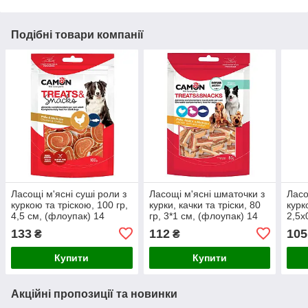
Подібні товари компанії
Ласощі м'ясні суші роли з
Ласощі м'ясні шматочки з
Ласо
куркою та тріскою, 100 гр,
курки, качки та тріски, 80
курк
4,5 см, (флоупак) 14
гр, 3*1 см, (флоупак) 14
2,5x
упак./короб. (ціна за упак)
упак./короб. (ціна за упак)
шт. 
133
112
105
₴
₴
Купити
Купити
Акційні пропозиції та новинки