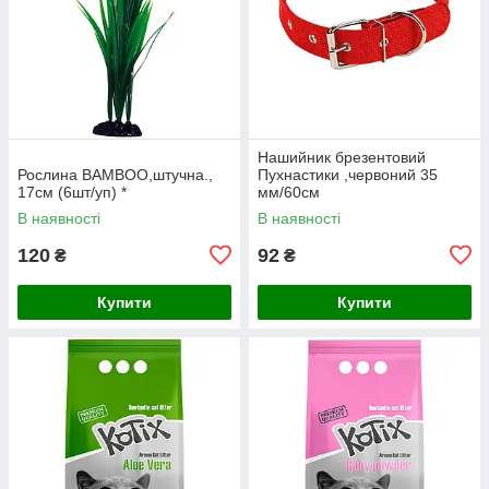
Нашийник брезентовий
Рослина BAMBOO,штучна.,
Пухнастики ,червоний 35
17см (6шт/уп) *
мм/60см
В наявності
В наявності
120
92
₴
₴
Купити
Купити