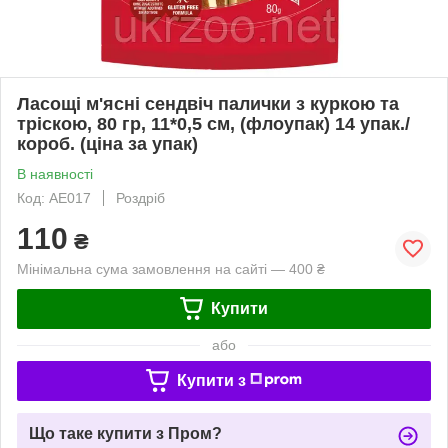
Ласощі м'ясні сендвіч палички з куркою та
тріскою, 80 гр, 11*0,5 см, (флоупак) 14 упак./
короб. (ціна за упак)
В наявності
Код: AE017
Роздріб
110
₴
Мінімальна сума замовлення на сайті — 400 ₴
Купити
або
Купити з
Що таке купити з Пром?