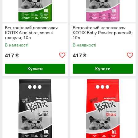
Бентонітовий наповнювач
Бентонітовий наповнювач
KOTIX Aloe Vera, зелені
KOTIX Baby Powder рожевий,
гранули, 10л
10л
В наявності
В наявності
417
417
₴
₴
Купити
Купити