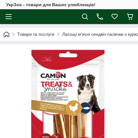
УкрЗоо - товари для Ваших улюбленців!
Товари та послуги
Ласощі м'ясні сендвіч палички з курко