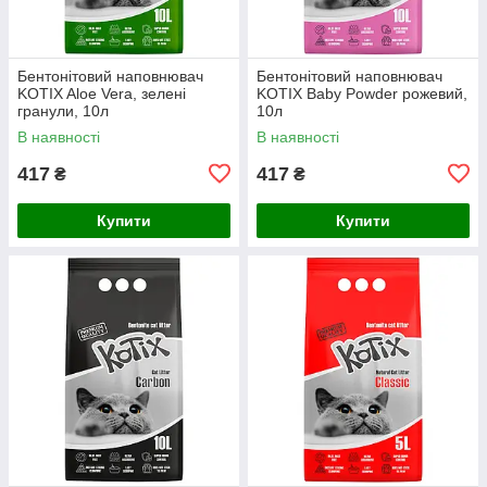
Бентонітовий наповнювач
Бентонітовий наповнювач
KOTIX Aloe Vera, зелені
KOTIX Baby Powder рожевий,
гранули, 10л
10л
В наявності
В наявності
417
417
₴
₴
Купити
Купити