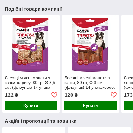
Подібні товари компанії
Ласощі м'ясні монети з
Ласощі м'ясні монети з
Ласо
качки та рису, 80 гр, Ø 3,5
качки, 80 гр, Ø 3 см,
лосо
см, (флоупак) 14 упак./
(флоупак) 14 упак./короб.
(фло
короб. (ціна за упак)
(ціна за упак)
(цін
122
120
173
₴
₴
Купити
Купити
Акційні пропозиції та новинки