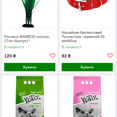
Нашийник брезентовий
Рослина BAMBOO,штучна.,
Пухнастики ,червоний 35
17см (6шт/уп) *
мм/60см
В наявності
В наявності
120
92
₴
₴
Купити
Купити