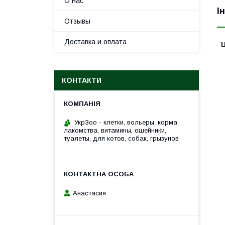
О нас
І
Отзывы
Доставка и оплата
Ц
КОНТАКТИ
УкрЗоо - клетки, вольеры, корма,
лакомства, витамины, ошейники,
туалеты, для котов, собак, грызунов
Анастасия