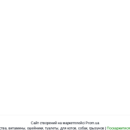
Сайт створений на маркетплейсі
Prom.ua
УкрЗоо - клетки, вольеры, корма, лакомства, витамины, ошейники, туалеты, для котов, собак, грызунов |
Поскаржитися