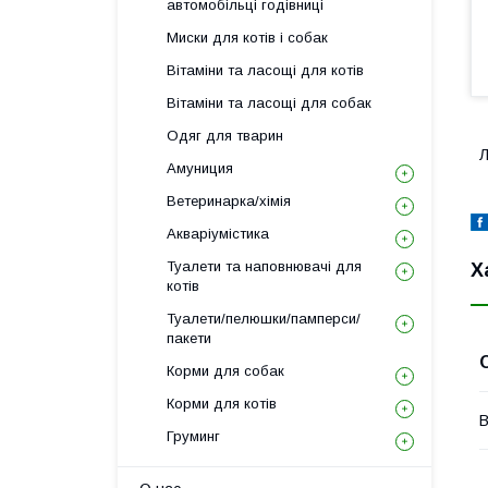
автомобільці годівниці
Миски для котів і собак
Вітаміни та ласощі для котів
Вітаміни та ласощі для собак
Одяг для тварин
Л
Амуниция
Ветеринарка/хімія
Акваріумістика
Туалети та наповнювачі для
Х
котів
Туалети/пелюшки/памперси/
пакети
Корми для собак
Корми для котів
В
Груминг