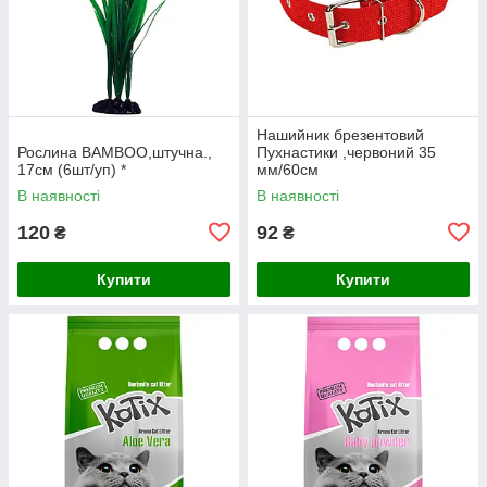
Нашийник брезентовий
Рослина BAMBOO,штучна.,
Пухнастики ,червоний 35
17см (6шт/уп) *
мм/60см
В наявності
В наявності
120
92
₴
₴
Купити
Купити