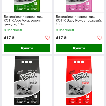
Бентонітовий наповнювач
Бентонітовий наповнювач
KOTIX Aloe Vera, зелені
KOTIX Baby Powder рожевий,
гранули, 10л
10л
В наявності
В наявності
417
417
₴
₴
Купити
Купити