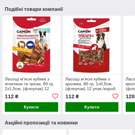
Подібні товари компанії
Ласощі м'ясні кубики з
Ласощі м'ясні кубики з
Ласо
ягнятини та тріски, 80 гр,
кролика, 80 гр, 1x0,5см,
крол
2x1,5см, (флоупак) 12
(флоупак) 12 упак./короб.
(фло
упак./короб. (ціна за упак)
(ціна за упак)
(цін
112
112
128
₴
₴
Купити
Купити
Акційні пропозиції та новинки