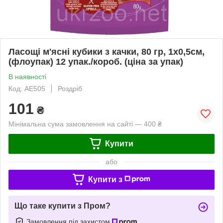
Ласощі м'ясні кубики з качки, 80 гр, 1x0,5см,
(флоупак) 12 упак./короб. (ціна за упак)
В наявності
Код: AE505
Роздріб
101
₴
Мінімальна сума замовлення на сайті — 400 ₴
Купити
або
Купити з
Що таке купити з Пром?
Замовлення під захистом