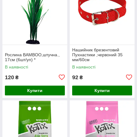
Нашийник брезентовий
Рослина BAMBOO,штучна.,
Пухнастики ,червоний 35
17см (6шт/уп) *
мм/60см
В наявності
В наявності
120
92
₴
₴
Купити
Купити