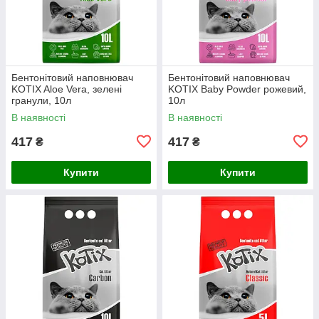
Бентонітовий наповнювач
Бентонітовий наповнювач
KOTIX Aloe Vera, зелені
KOTIX Baby Powder рожевий,
гранули, 10л
10л
В наявності
В наявності
417
417
₴
₴
Купити
Купити