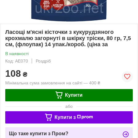
Ласощі м'ясні кісточки з кукурудзяного
крохмалю загорнуті в шкірку тріски, 80 гр, 7,5
см, (флоупак) 14 упак./короб. (ціна за
В наявності
Код: AE070
Роздріб
108
₴
Мінімальна сума замовлення на сайті — 400 ₴
Купити
або
Купити з
Що таке купити з Пром?