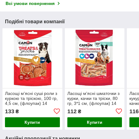
Всі умови повернення
Подібні товари компанії
Ласощі м'ясні суші роли з
Ласощі м'ясні шматочки з
Ласо
куркою та тріскою, 100 гр,
курки, качки та тріски, 80
куку
4,5 см, (флоупак) 14
гр, 3*1 см, (флоупак) 14
качк
упак./короб. (ціна за упак)
упак./короб. (ціна за упак)
(фло
133
112
116
₴
₴
(цін
Купити
Купити
Акційні пропозиції та новинки