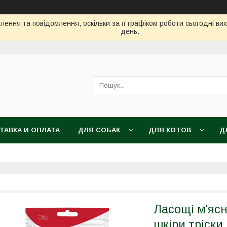
ення та повідомлення, оскільки за її графіком роботи сьогодні в
день.
ТАВКА И ОПЛАТА
ДЛЯ СОБАК
ДЛЯ КОТОВ
Д
Ласощі м'ясн
шкіри тріски,