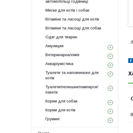
автомобільці годівниці
Миски для котів і собак
Вітаміни та ласощі для котів
Вітаміни та ласощі для собак
Одяг для тварин
Л
Амуниция
Ветеринарка/хімія
Акваріумістика
Туалети та наповнювачі для
Х
котів
Туалети/пелюшки/памперси/
пакети
Корми для собак
Корми для котів
В
Груминг