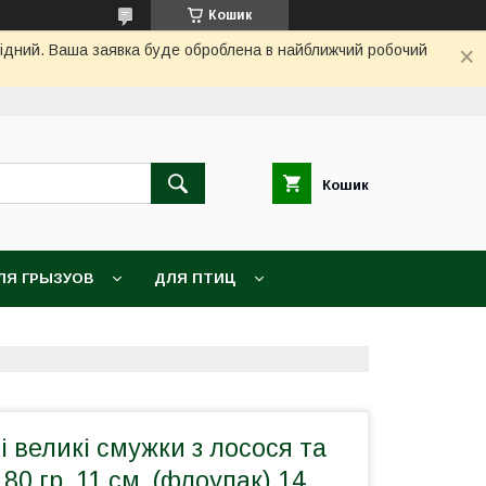
Кошик
ихідний. Ваша заявка буде оброблена в найближчий робочий
Кошик
ЛЯ ГРЫЗУОВ
ДЛЯ ПТИЦ
і великі смужки з лосося та
 80 гр, 11 см, (флоупак) 14