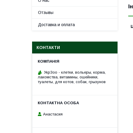
О нас
І
Отзывы
Доставка и оплата
Ц
КОНТАКТИ
УкрЗоо - клетки, вольеры, корма,
лакомства, витамины, ошейники,
туалеты, для котов, собак, грызунов
Анастасия