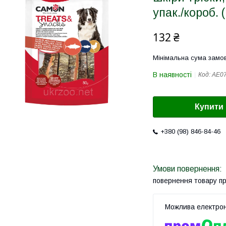
упак./короб. 
132 ₴
Мінімальна сума замов
В наявності
Код:
AE0
Купити
+380 (98) 846-84-46
повернення товару п