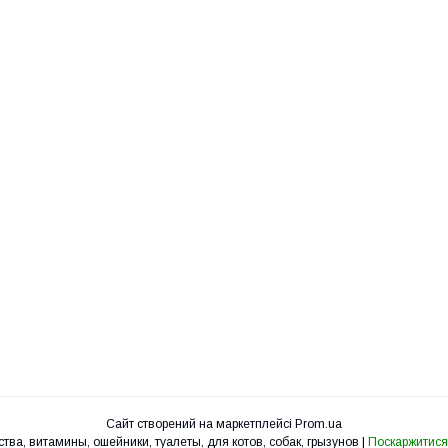
Сайт створений на маркетплейсі
Prom.ua
УкрЗоо - клетки, вольеры, корма, лакомства, витамины, ошейники, туалеты, для котов, собак, грызунов |
Поскаржитися