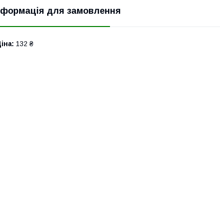
нформація для замовлення
іна:
132 ₴