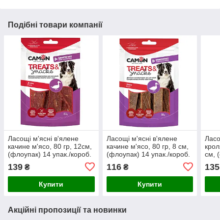
Подібні товари компанії
Ласощі м'ясні в'ялене
Ласощі м'ясні в'ялене
Ласо
качине м'ясо, 80 гр, 12см,
качине м'ясо, 80 гр, 8 см,
крол
(флоупак) 14 упак./короб.
(флоупак) 14 упак./короб.
см, 
(ціна за упак)
(ціна за упак)
коро
139
116
135
₴
₴
Купити
Купити
Акційні пропозиції та новинки