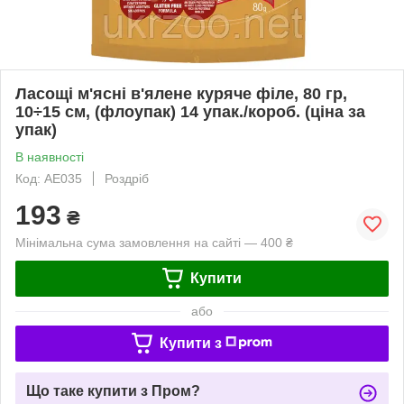
Ласощі м'ясні в'ялене куряче філе, 80 гр,
10÷15 см, (флоупак) 14 упак./короб. (ціна за
упак)
В наявності
Код: AE035
Роздріб
193
₴
Мінімальна сума замовлення на сайті — 400 ₴
Купити
або
Купити з
Що таке купити з Пром?