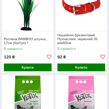
Нашийник брезентовий
Рослина BAMBOO,штучна.,
Пухнастики ,червоний 35
17см (6шт/уп) *
мм/60см
В наявності
В наявності
120
92
₴
₴
Купити
Купити