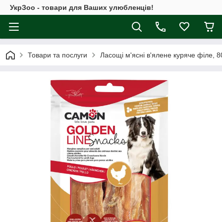
УкрЗоо - товари для Ваших улюбленців!
Товари та послуги
Ласощі м'ясні в'ялене куряче філе, 80