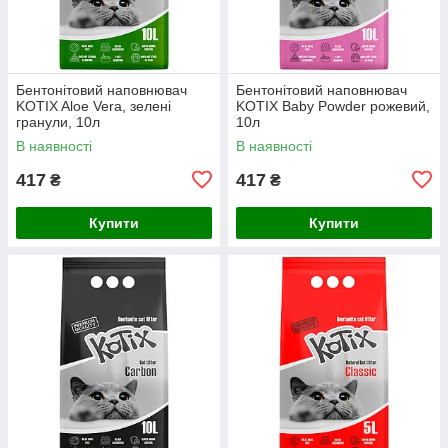
Бентонітовий наповнювач
Бентонітовий наповнювач
KOTIX Aloe Vera, зелені
KOTIX Baby Powder рожевий,
гранули, 10л
10л
В наявності
В наявності
417
417
₴
₴
Купити
Купити