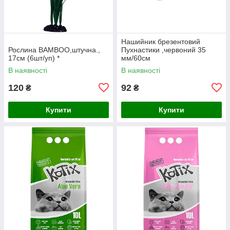
Нашийник брезентовий
Рослина BAMBOO,штучна.,
Пухнастики ,червоний 35
17см (6шт/уп) *
мм/60см
В наявності
В наявності
120
92
₴
₴
Купити
Купити