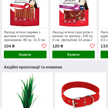
Ласощі м'ясні смужки з
Ласощі м'ясні суші роли з
Ласо
кролика з копченим
качкою та тріскою, 100 гр,
курк
присмаком, 80 гр, 11,5 см,
3 см, (флоупак) 14 упак./
4,5 
(флоупак) 14 упак./короб.
короб. (ціна за упак)
упак
104
120
133
₴
₴
(ціна за упак)
Купити
Купити
Акційні пропозиції та новинки