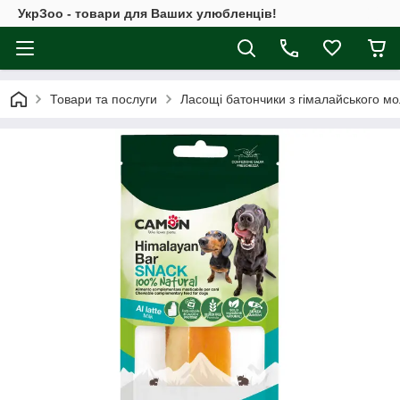
УкрЗоо - товари для Ваших улюбленців!
Товари та послуги
Ласощі батончики з гімалайського моло