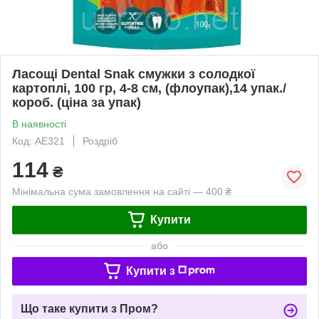
Ласощі Dental Snak смужки з солодкої
картоплі, 100 гр, 4-8 см, (флоупак),14 упак./
короб. (ціна за упак)
В наявності
Код: AE321
Роздріб
114
₴
Мінімальна сума замовлення на сайті — 400 ₴
Купити
або
Купити з
Що таке купити з Пром?