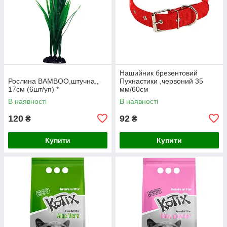
Нашийник брезентовий
Рослина BAMBOO,штучна.,
Пухнастики ,червоний 35
17см (6шт/уп) *
мм/60см
В наявності
В наявності
120
92
₴
₴
Купити
Купити