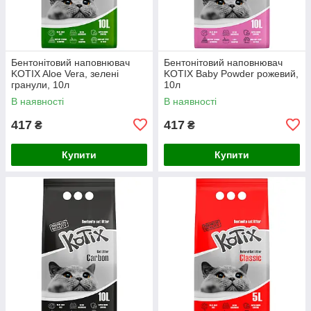
Бентонітовий наповнювач
Бентонітовий наповнювач
KOTIX Aloe Vera, зелені
KOTIX Baby Powder рожевий,
гранули, 10л
10л
В наявності
В наявності
417
417
₴
₴
Купити
Купити