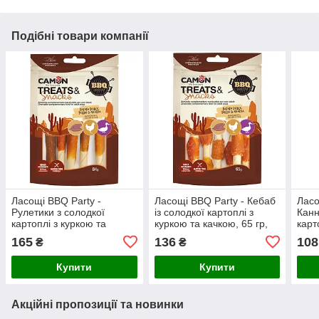
Подібні товари компанії
Ласощі BBQ Party -
Ласощі BBQ Party - Кебаб
Ласо
Рулетики з солодкої
із солодкої картоплі з
Канн
картоплі з куркою та
куркою та качкою, 65 гр,
карт
качкою, 84 гр, 12x1,5 см,
11x2 см, (флоупак) 14
петр
165
136
108
₴
₴
(флоупак) 14 упак./короб.
упак./короб. (ціна за упак)
гр,1
(ціна за упак)
упак
Купити
Купити
Акційні пропозиції та новинки