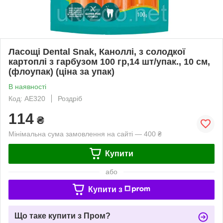
Ласощі Dental Snak, Каноллі, з солодкої
картоплі з гарбузом 100 гр,14 шт/упак., 10 см,
(флоупак) (ціна за упак)
В наявності
Код: AE320
Роздріб
114
₴
Мінімальна сума замовлення на сайті — 400 ₴
Купити
або
Купити з
Що таке купити з Пром?