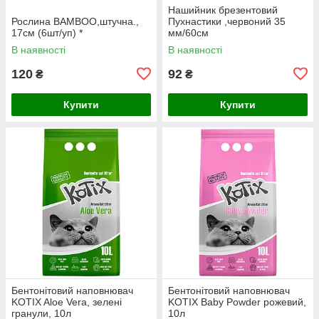
Нашийник брезентовий
Рослина BAMBOO,штучна.,
Пухнастики ,червоний 35
17см (6шт/уп) *
мм/60см
В наявності
В наявності
120
92
₴
₴
Купити
Купити
Бентонітовий наповнювач
Бентонітовий наповнювач
KOTIX Aloe Vera, зелені
KOTIX Baby Powder рожевий,
гранули, 10л
10л