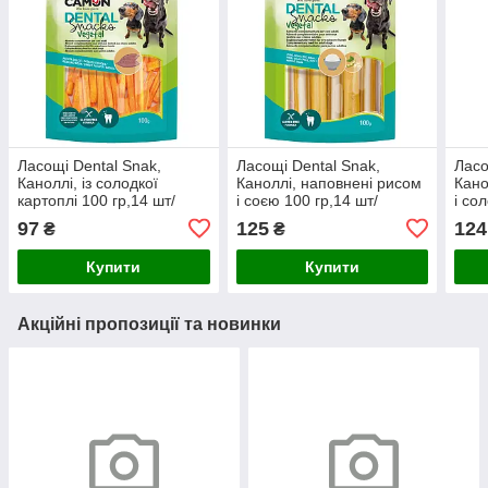
Ласощі Dental Snak,
Ласощі Dental Snak,
Ласо
Каноллі, із солодкої
Каноллі, наповнені рисом
Кано
картоплі 100 гр,14 шт/
і соєю 100 гр,14 шт/
і со
упак.10 см, (флоупак)
упак.9.5 см, (флоупак)
гр,1
97
125
124
₴
₴
(ціна за упак)
(ціна за упак)
(фло
Купити
Купити
Акційні пропозиції та новинки