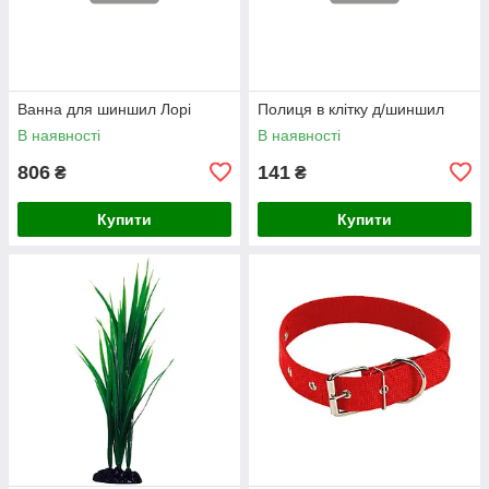
Ванна для шиншил Лорі
Полиця в клітку д/шиншил
В наявності
В наявності
806
141
₴
₴
Купити
Купити