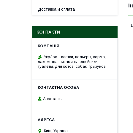
І
Доставка и оплата
Ц
КОНТАКТИ
УкрЗоо - клетки, вольеры, корма,
лакомства, витамины, ошейники,
туалеты, для котов, собак, грызунов
Анастасия
Київ, Україна