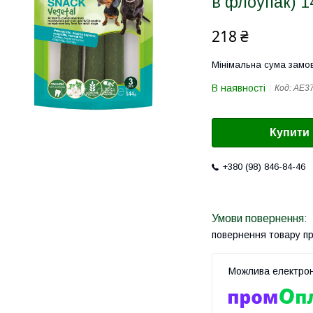
в флоупак) 1
218 ₴
Мінімальна сума замов
В наявності
Код:
AE37
Купити
+380 (98) 846-84-46
повернення товару п