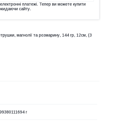
 електронні платежі. Тепер ви можете купити
окидаючи сайту.
рушки, магнолії та розмарину, 144 гр, 12см, (3
99380111694 г