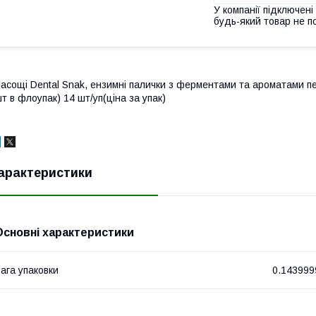
У компанії підключені
будь-який товар не п
асощі Dental Snak, ензимні палички з ферментами та ароматами пет
т в флоупак) 14 шт/уп(ціна за упак)
арактеристики
Основні характеристики
ага упаковки
0.143999