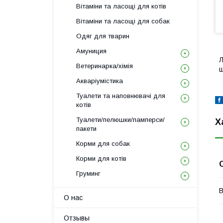
Вітаміни та ласощі для котів
Вітаміни та ласощі для собак
Одяг для тварин
Амуниция
Л
Ветеринарка/хімія
ш
Акваріумістика
Туалети та наповнювачі для
котів
Туалети/пелюшки/памперси/
Х
пакети
Корми для собак
Корми для котів
Груминг
В
О нас
Отзывы