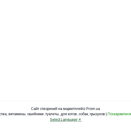
Сайт створений на маркетплейсі
Prom.ua
УкрЗоо - клетки, вольеры, корма, лакомства, витамины, ошейники, туалеты, для котов, собак, грызунов |
Поскаржитися
Select Language
▼