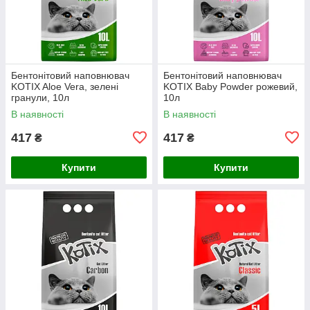
Бентонітовий наповнювач
Бентонітовий наповнювач
KOTIX Aloe Vera, зелені
KOTIX Baby Powder рожевий,
гранули, 10л
10л
В наявності
В наявності
417
417
₴
₴
Купити
Купити