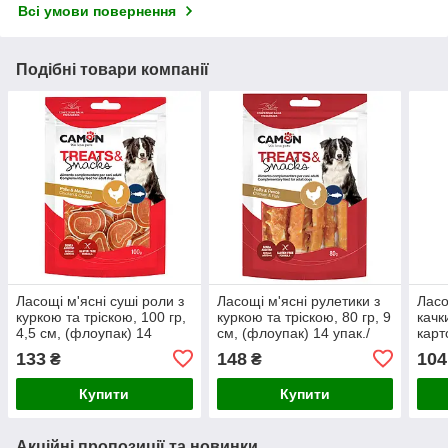
Всі умови повернення
Подібні товари компанії
Ласощі м'ясні суші роли з
Ласощі м'ясні рулетики з
Ласо
куркою та тріскою, 100 гр,
куркою та тріскою, 80 гр, 9
качк
4,5 см, (флоупак) 14
см, (флоупак) 14 упак./
карт
упак./короб. (ціна за упак)
короб. (ціна за упак)
(фло
133
148
104
₴
₴
(цін
Купити
Купити
Акційні пропозиції та новинки