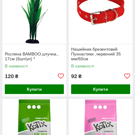
Нашийник брезентовий
Рослина BAMBOO,штучна.,
Пухнастики ,червоний 35
17см (6шт/уп) *
мм/60см
В наявності
В наявності
120
92
₴
₴
Купити
Купити