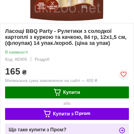
Ласощі BBQ Party - Рулетики з солодкої
картоплі з куркою та качкою, 84 гр, 12x1,5 см,
(флоупак) 14 упак./короб. (ціна за упак)
В наявності
Код: AE905
Роздріб
165
₴
Мінімальна сума замовлення на сайті — 400 ₴
Купити
або
Купити з
Що таке купити з Пром?