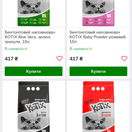
Бентонітовий наповнювач
Бентонітовий наповнювач
KOTIX Aloe Vera, зелені
KOTIX Baby Powder рожевий,
гранули, 10л
10л
В наявності
В наявності
417
417
₴
₴
Купити
Купити