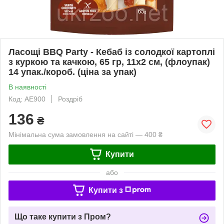
Ласощі BBQ Party - Кебаб із солодкої картоплі
з куркою та качкою, 65 гр, 11x2 см, (флоупак)
14 упак./короб. (ціна за упак)
В наявності
Код: AE900
Роздріб
136
₴
Мінімальна сума замовлення на сайті — 400 ₴
Купити
або
Купити з
Що таке купити з Пром?