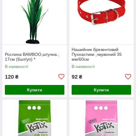
Нашийник брезентовий
Рослина BAMBOO,штучна.,
Пухнастики ,червоний 35
17см (6шт/уп) *
мм/60см
В наявності
В наявності
120
92
₴
₴
Купити
Купити