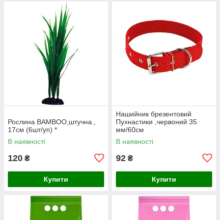
Нашийник брезентовий
Рослина BAMBOO,штучна.,
Пухнастики ,червоний 35
17см (6шт/уп) *
мм/60см
В наявності
В наявності
120
92
₴
₴
Купити
Купити