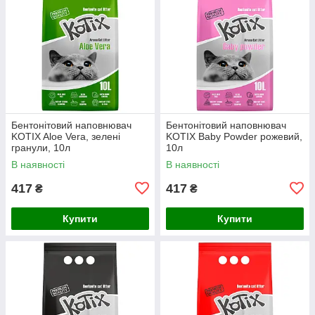
Бентонітовий наповнювач
Бентонітовий наповнювач
KOTIX Aloe Vera, зелені
KOTIX Baby Powder рожевий,
гранули, 10л
10л
В наявності
В наявності
417
417
₴
₴
Купити
Купити