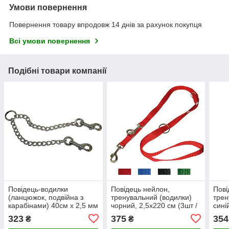
Умови повернення
Повернення товару впродовж 14 днів за рахунок покупця
Всі умови повернення
Подібні товари компанії
Повідець-водилки
Повідець нейлон,
Пові
(ланцюжок, подвійна з
тренувальний (водилки)
трен
карабінами) 40см х 2,5 мм
чорний, 2,5x220 см (3шт /
сині
(3шт/уп)
уп)
уп)
323
375
354
₴
₴