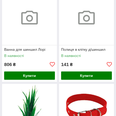
Ванна для шиншил Лорі
Полиця в клітку д/шиншил
В наявності
В наявності
806
141
₴
₴
Купити
Купити