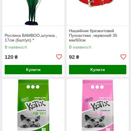
Нашийник брезентовий
Рослина BAMBOO,штучна.,
Пухнастики ,червоний 35
17см (6шт/уп) *
мм/60см
В наявності
В наявності
120
92
₴
₴
Купити
Купити