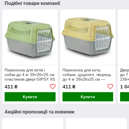
Подібні товари компанії
Переноска для котів і
Переноска для кота,
Двер
собак до 4 кг 39×26×25 см
собаки, цуценяті, творець
до 7
пластикові двері GIPSY XS
до 4 кг 39x26x25 см —
236×
Small Light Green
GIPSY XS small Yellow
біла
411
411
1 0
₴
₴
пластикові двері
Купити
Купити
Акційні пропозиції та новинки