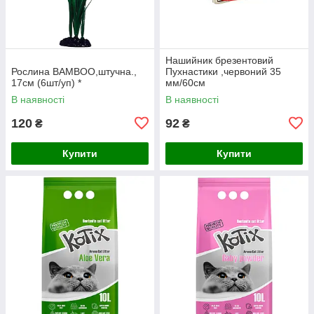
Нашийник брезентовий
Рослина BAMBOO,штучна.,
Пухнастики ,червоний 35
17см (6шт/уп) *
мм/60см
В наявності
В наявності
120
92
₴
₴
Купити
Купити