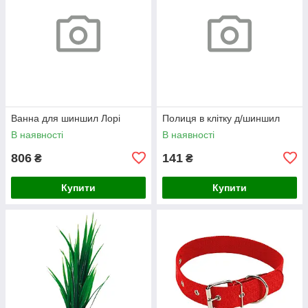
Ванна для шиншил Лорі
Полиця в клітку д/шиншил
В наявності
В наявності
806
141
₴
₴
Купити
Купити