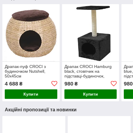
Драпак-пуф CROCI з
Драпак CROCI Hamburg
Дра
будиночком Nutshell,
black, стовпчик на
blue
50х45см
підставці-будиночок,
підс
30х30х55 см
30х3
4 688
980
980
₴
₴
Купити
Купити
Акційні пропозиції та новинки