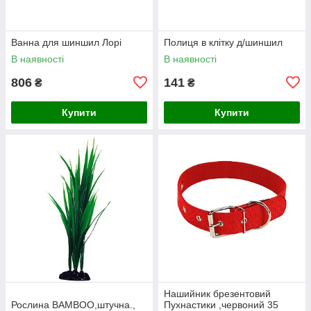
Ванна для шиншил Лорі
Полиця в клітку д/шиншил
В наявності
В наявності
806
141
₴
₴
Купити
Купити
Нашийник брезентовий
Рослина BAMBOO,штучна.,
Пухнастики ,червоний 35