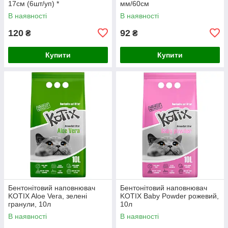
17см (6шт/уп) *
мм/60см
В наявності
В наявності
120
92
₴
₴
Купити
Купити
Бентонітовий наповнювач
Бентонітовий наповнювач
KOTIX Aloe Vera, зелені
KOTIX Baby Powder рожевий,
гранули, 10л
10л
В наявності
В наявності