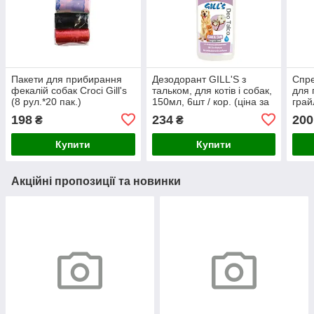
Пакети для прибирання
Дезодорант GILL'S з
Спре
фекалій собак Croci Gill's
тальком, для котів і собак,
для 
(8 рул.*20 пак.)
150мл, 6шт / кор. (ціна за
грай
шт.)
6шт /
198
234
200
₴
₴
Купити
Купити
Акційні пропозиції та новинки