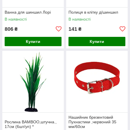
Ванна для шиншил Лорі
Полиця в клітку д/шиншил
В наявності
В наявності
806
141
₴
₴
Купити
Купити
Нашийник брезентовий
Рослина BAMBOO,штучна.,
Пухнастики ,червоний 35
17см (6шт/уп) *
мм/60см