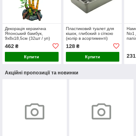
Декорація керамічна
Пластиковий туалет для
Намо
Японський бамбук,
кішок, глибокий з сіткою
No1 
9х8х18,5см (32шт / уп)
(колір в асортименті)
папі
40х28х10 см
462
128
₴
₴
231
Купити
Купити
Акційні пропозиції та новинки