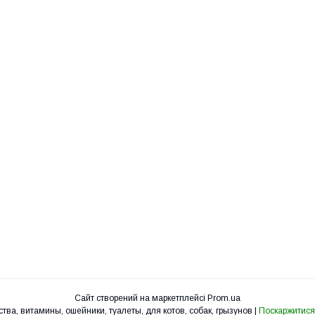
Сайт створений на маркетплейсі
Prom.ua
УкрЗоо - клетки, вольеры, корма, лакомства, витамины, ошейники, туалеты, для котов, собак, грызунов |
Поскаржитися