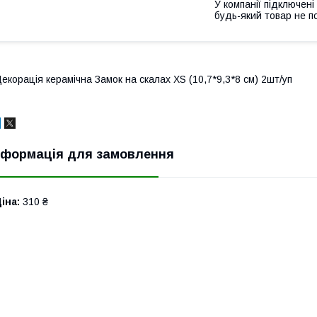
У компанії підключені
будь-який товар не п
екорація керамічна Замок на скалах XS (10,7*9,3*8 см) 2шт/уп
нформація для замовлення
іна:
310 ₴