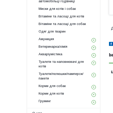
автомобільці годівниці
Миски для котів і собак
Вітаміни та ласощі для котів
Вітаміни та ласощі для собак
Д
Одяг для тварин
Амуниция
Ветеринарка/хімія
Акваріумістика
І
Туалети та наповнювачі для
котів
Ц
Туалети/пелюшки/памперси/
пакети
Корми для собак
Корми для котів
Груминг