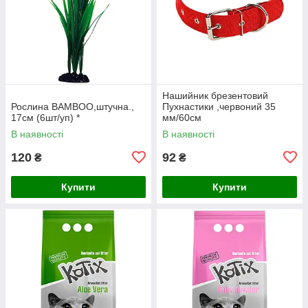
Нашийник брезентовий
Рослина BAMBOO,штучна.,
Пухнастики ,червоний 35
17см (6шт/уп) *
мм/60см
В наявності
В наявності
120
92
₴
₴
Купити
Купити