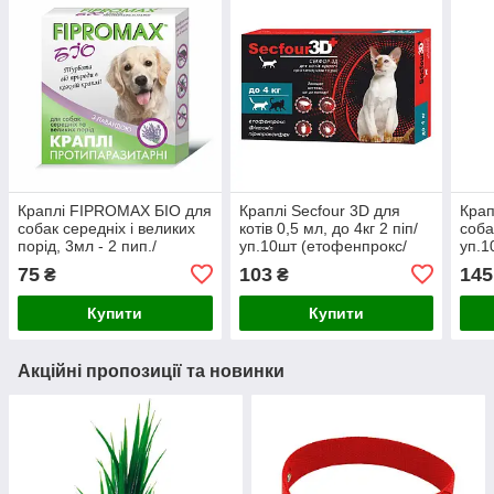
Краплі FIPROMAX БІО для
Краплі Secfour 3D для
Крап
собак середніх і великих
котів 0,5 мл, до 4кг 2 піп/
соба
порід, 3мл - 2 пип./
уп.10шт (етофенпрокс/
уп.1
уп.10шт. профілактика від
фіпроніл/
фіпр
75
103
145
₴
₴
паразитів до 4 тиж.
пірипроксифен),захист від
піри
бліх і кліщів 4тиж.
бліх 
Купити
Купити
Акційні пропозиції та новинки