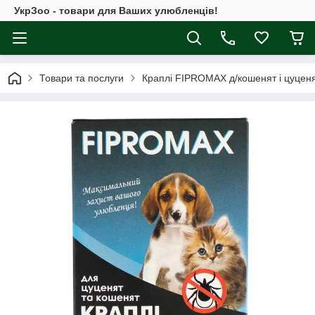
УкрЗоо - товари для Ваших улюбленців!
Товари та послуги
Краплі FIPROMAX д/кошенят і цуценят в