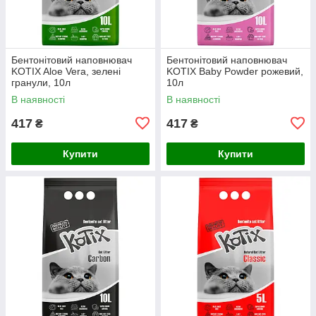
Бентонітовий наповнювач
Бентонітовий наповнювач
KOTIX Aloe Vera, зелені
KOTIX Baby Powder рожевий,
гранули, 10л
10л
В наявності
В наявності
417
417
₴
₴
Купити
Купити