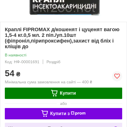
Краплі FIPROMAX д/кошенят і цуценят вагою
1,5-4 кг.0,5 мл. 2 піп./уп.10шт
(фіпроніл,пірипроксифен),захист від бліх і
кліщів до
В наявності
Код: НФ-00001691
Роздріб
54
₴
Мінімальна сума замовлення на сайті — 400 ₴
Купити
або
Купити з