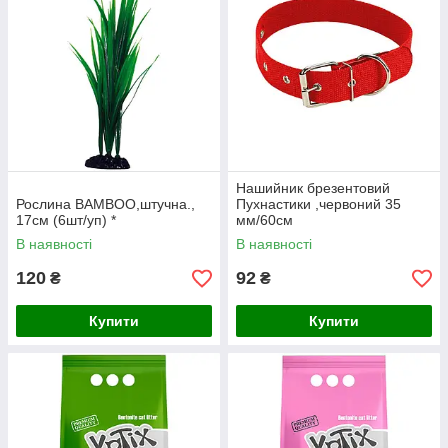
Нашийник брезентовий
Рослина BAMBOO,штучна.,
Пухнастики ,червоний 35
17см (6шт/уп) *
мм/60см
В наявності
В наявності
120
92
₴
₴
Купити
Купити