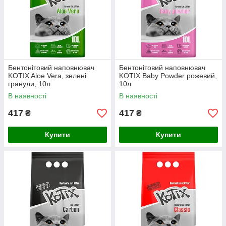
Бентонітовий наповнювач
Бентонітовий наповнювач
KOTIX Aloe Vera, зелені
KOTIX Baby Powder рожевий,
гранули, 10л
10л
В наявності
В наявності
417
417
₴
₴
Купити
Купити