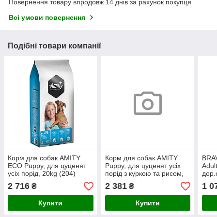
Повернення товару впродовж 14 днів за рахунок покупця
Всі умови повернення
Подібні товари компанії
Корм для собак AMITY
Корм для собак AMITY
BRAV
ECO Puppy, для цуценят
Puppy, для цуценят усіх
Adul
усіх порід, 20kg (204)
порід з куркою та рисом,
дор.
15KG (221)
ібер
2 716
2 381
1 0
₴
₴
Купити
Купити