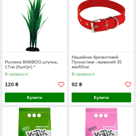
Нашийник брезентовий
Рослина BAMBOO,штучна.,
Пухнастики ,червоний 35
17см (6шт/уп) *
мм/60см
В наявності
В наявності
120
92
₴
₴
Купити
Купити