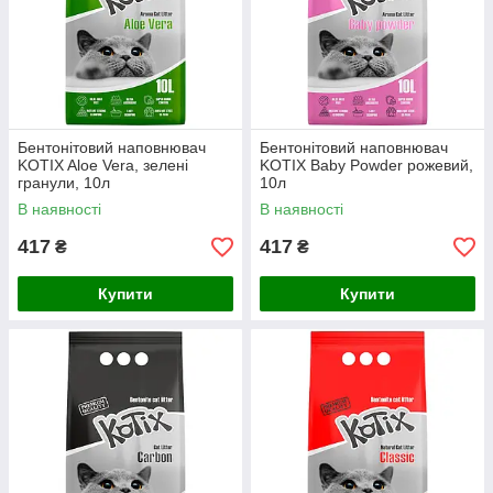
Бентонітовий наповнювач
Бентонітовий наповнювач
KOTIX Aloe Vera, зелені
KOTIX Baby Powder рожевий,
гранули, 10л
10л
В наявності
В наявності
417
417
₴
₴
Купити
Купити