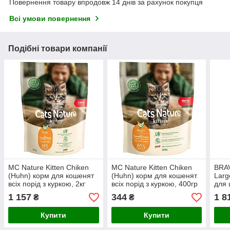
Повернення товару впродовж 14 днів за рахунок покупця
Всі умови повернення
Подібні товари компанії
MC Nature Kitten Chiken
MC Nature Kitten Chiken
BRA
(Huhn) корм для кошенят
(Huhn) корм для кошенят
Larg
всіх порід з куркою, 2кг
всіх порід з куркою, 400гр
для 
вели
1 157
344
1 8
₴
₴
4kg
Купити
Купити