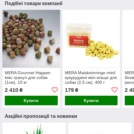
Подібні товари компанії
MERA Gourmet Happen
MERA Maiskeimringe miniI
MER
мікс гранул для собак
кукурудзяні міні кільця для
біск
(1см), 10 кг
собак (2,5 см), 400 г
рисо
10 к
2 410
179
2 4
₴
₴
Купити
Купити
Акційні пропозиції та новинки