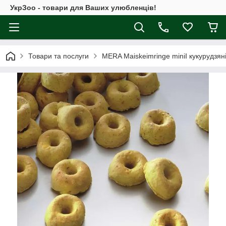
УкрЗоо - товари для Ваших улюбленців!
Товари та послуги
MERA Maiskeimringe miniI кукурудзяні 