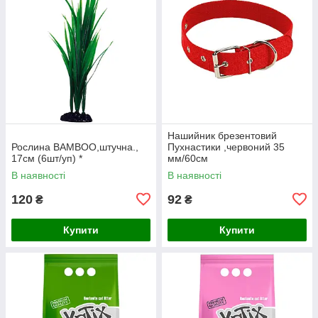
Нашийник брезентовий
Рослина BAMBOO,штучна.,
Пухнастики ,червоний 35
17см (6шт/уп) *
мм/60см
В наявності
В наявності
120
92
₴
₴
Купити
Купити