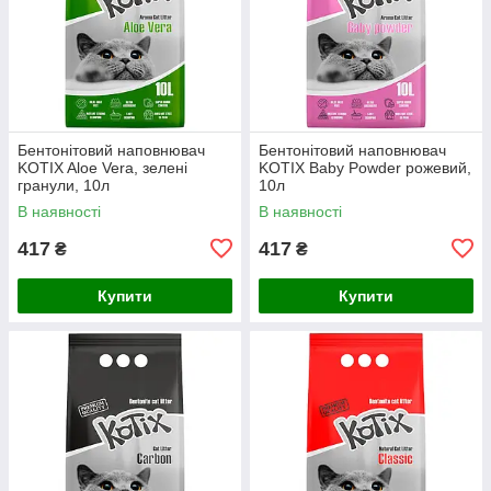
Бентонітовий наповнювач
Бентонітовий наповнювач
KOTIX Aloe Vera, зелені
KOTIX Baby Powder рожевий,
гранули, 10л
10л
В наявності
В наявності
417
417
₴
₴
Купити
Купити