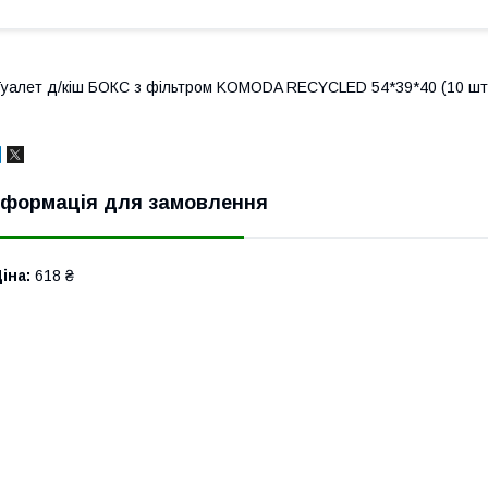
уалет д/кіш БОКС з фільтром KOMODA RECYCLED 54*39*40 (10 шт
нформація для замовлення
іна:
618 ₴