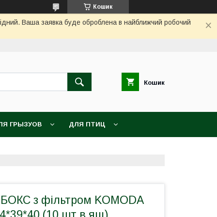
Кошик
ихідний. Ваша заявка буде оброблена в найближчий робочий
Кошик
ЛЯ ГРЫЗУОВ
ДЛЯ ПТИЦ
ш БОКС з фільтром KOMODA
*39*40 (10 шт в ящ)