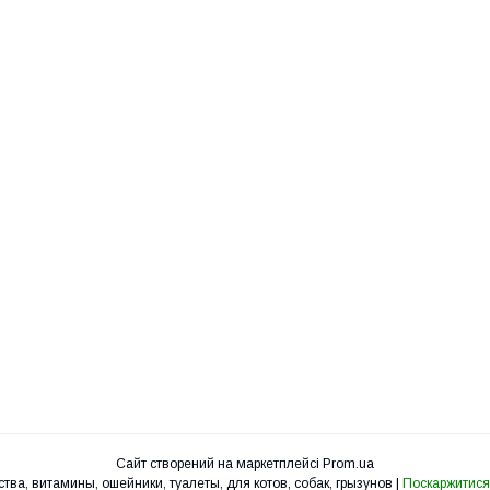
Сайт створений на маркетплейсі
Prom.ua
УкрЗоо - клетки, вольеры, корма, лакомства, витамины, ошейники, туалеты, для котов, собак, грызунов |
Поскаржитися