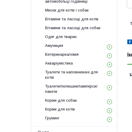
автомобільці годівниці
Миски для котів і собак
Вітаміни та ласощі для котів
Т
Вітаміни та ласощі для собак
Одяг для тварин
Амуниция
І
Ветеринарка/хімія
Акваріумістика
Туалети та наповнювачі для
Ц
котів
Туалети/пелюшки/памперси/
пакети
Корми для собак
Корми для котів
Груминг