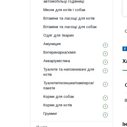
автомобільці годівниці
Миски для котів і собак
Вітаміни та ласощі для котів
Вітаміни та ласощі для собак
С
Одяг для тварин
Амуниция
Ветеринарка/хімія
Х
Акваріумістика
Туалети та наповнювачі для
котів
Туалети/пелюшки/памперси/
пакети
Корми для собак
В
Корми для котів
Груминг
І