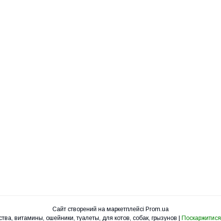
Сайт створений на маркетплейсі
Prom.ua
УкрЗоо - клетки, вольеры, корма, лакомства, витамины, ошейники, туалеты, для котов, собак, грызунов |
Поскаржитися