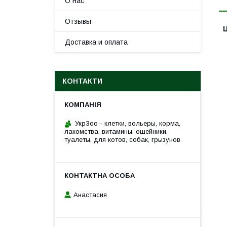
О нас
Отзывы
Ц
Доставка и оплата
КОНТАКТИ
УкрЗоо - клетки, вольеры, корма,
лакомства, витамины, ошейники,
туалеты, для котов, собак, грызунов
Анастасия