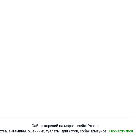
Сайт створений на маркетплейсі
Prom.ua
УкрЗоо - клетки, вольеры, корма, лакомства, витамины, ошейники, туалеты, для котов, собак, грызунов |
Поскаржитися