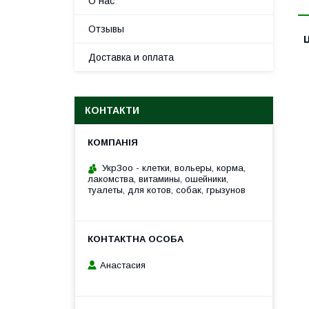
О нас
Отзывы
Ц
Доставка и оплата
КОНТАКТИ
УкрЗоо - клетки, вольеры, корма,
лакомства, витамины, ошейники,
туалеты, для котов, собак, грызунов
Анастасия