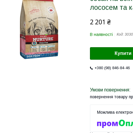
лососем та к
2 201 ₴
В наявності
Код:
3030
Купити
+380 (98) 846-84-46
повернення товару п