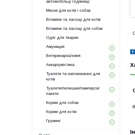
автомобільці годівниці
Миски для котів і собак
Вітаміни та ласощі для котів
Вітаміни та ласощі для собак
С
Одяг для тварин
Амуниция
Ветеринарка/хімія
Х
Акваріумістика
Туалети та наповнювачі для
котів
Туалети/пелюшки/памперси/
пакети
Корми для собак
В
Корми для котів
Груминг
І