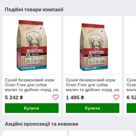
Подібні товари компанії
Сухий беззерновий корм
Сухий беззерновий корм
Сухи
Grain Free для собак
Grain Free для собак
Grai
малих та дрібних порід ,на
малих та дрібних порід ,на
мали
всіх стадіях життя, рецепт
всіх стадіях життя, рецепт
всіх
5 242
1 485
6 5
₴
₴
з лососем та колотим
з лососем та колотим
з яг
горохом,
горохом,
Купити
Купити
Акційні пропозиції та новинки