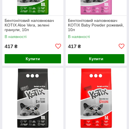
Бентонітовий наповнювач
Бентонітовий наповнювач
KOTIX Aloe Vera, зелені
KOTIX Baby Powder рожевий,
гранули, 10л
10л
В наявності
В наявності
417
417
₴
₴
Купити
Купити