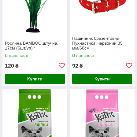
Нашийник брезентовий
Рослина BAMBOO,штучна.,
Пухнастики ,червоний 35
17см (6шт/уп) *
мм/60см
В наявності
В наявності
120
92
₴
₴
Купити
Купити