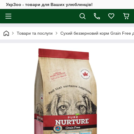
УкрЗоо - товари для Ваших улюбленців!
Товари та послуги
Сухий беззерновий корм Grain Free дл