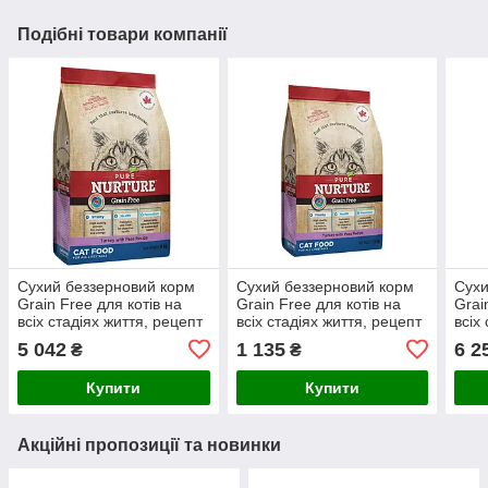
Подібні товари компанії
Сухий беззерновий корм
Сухий беззерновий корм
Сухи
Grain Free для котів на
Grain Free для котів на
Grai
всіх стадіях життя, рецепт
всіх стадіях життя, рецепт
всіх
з індичкою та горохом, 8кг
з індичкою та
з ло
5 042
1 135
6 2
₴
₴
горохом,1,5кг
Купити
Купити
Акційні пропозиції та новинки