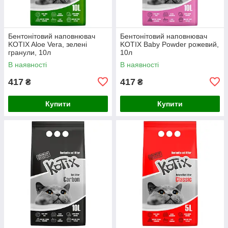
Бентонітовий наповнювач
Бентонітовий наповнювач
KOTIX Aloe Vera, зелені
KOTIX Baby Powder рожевий,
гранули, 10л
10л
В наявності
В наявності
417
417
₴
₴
Купити
Купити