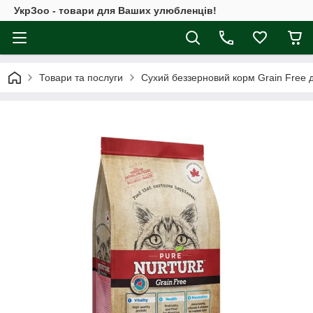
УкрЗоо - товари для Ваших улюбленців!
Товари та послуги
Сухий беззерновий корм Grain Free дл