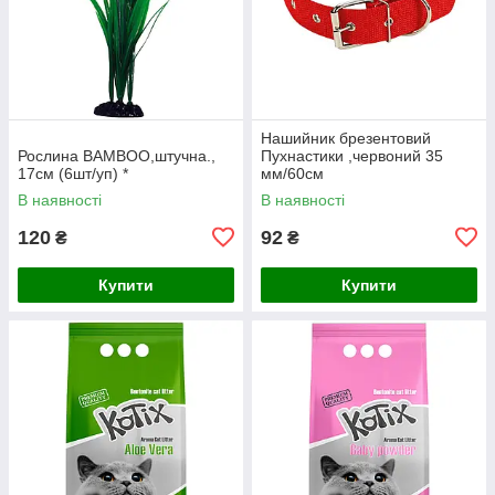
Нашийник брезентовий
Рослина BAMBOO,штучна.,
Пухнастики ,червоний 35
17см (6шт/уп) *
мм/60см
В наявності
В наявності
120
92
₴
₴
Купити
Купити