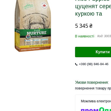
цуценят сере
куркою та
5 345 ₴
В наявності
Код:
3003
Купити
+380 (98) 846-84-46
повернення товару п