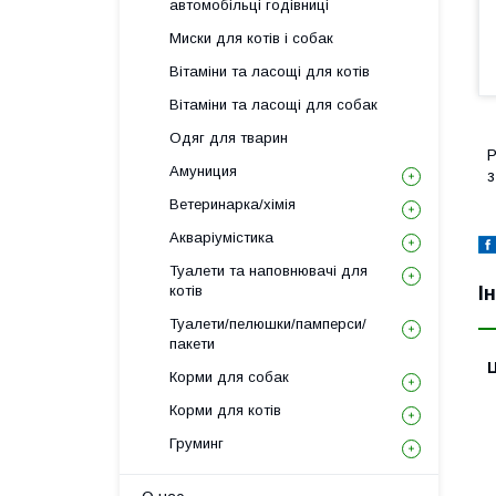
автомобільці годівниці
Миски для котів і собак
Вітаміни та ласощі для котів
Вітаміни та ласощі для собак
Одяг для тварин
P
Амуниция
з
Ветеринарка/хімія
Акваріумістика
Туалети та наповнювачі для
І
котів
Туалети/пелюшки/памперси/
пакети
Ц
Корми для собак
Корми для котів
Груминг