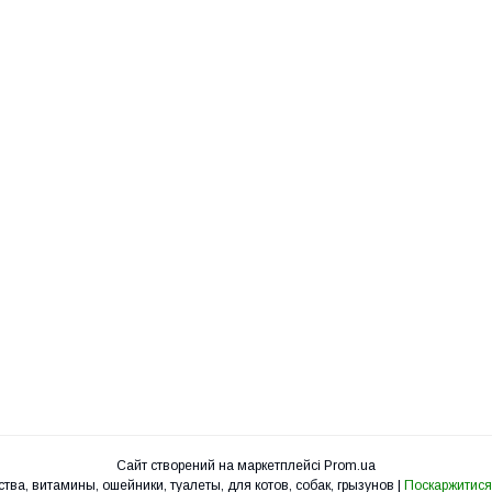
Сайт створений на маркетплейсі
Prom.ua
УкрЗоо - клетки, вольеры, корма, лакомства, витамины, ошейники, туалеты, для котов, собак, грызунов |
Поскаржитися