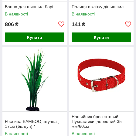
Ванна для шиншил Лорі
Полиця в клітку д/шиншил
В наявності
В наявності
806
141
₴
₴
Купити
Купити
Нашийник брезентовий
Рослина BAMBOO,штучна.,
Пухнастики ,червоний 35
17см (6шт/уп) *
мм/60см
В наявності
В наявності