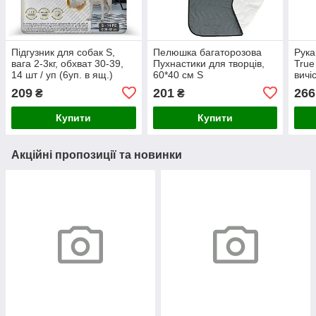
Підгузник для собак S,
Пелюшка багаторозова
Рука
вага 2-3кг, обхват 30-39,
Пухнастики для творців,
True
14 шт / уп (6уп. в ящ.)
60*40 см S
вичі
(ціна за упаков.) (24 шт/
М, п
209
201
266
₴
₴
ящ)
2шт/
Купити
Купити
Акційні пропозиції та новинки