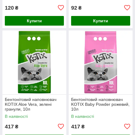
120
92
₴
₴
Купити
Купити
Бентонітовий наповнювач
Бентонітовий наповнювач
KOTIX Aloe Vera, зелені
KOTIX Baby Powder рожевий,
гранули, 10л
10л
В наявності
В наявності
417
417
₴
₴