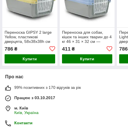
Переноска GIPSY 2 large
Переноска для собак,
Пере
Yellow, пластикові
кішок та інших тварин до 4
Ligh
дверцята, 58х38х38h см
кг 46 × 31 × 32 см —
двер
(13 шт. у кор)
GIPSY 1 small Light Blue з
(13 
786
411
786
₴
₴
пластиковими дверцятами
Купити
Купити
Про нас
99% позитивних з 170 відгуків за рік
Працює з 03.10.2017
м. Київ
Київ, Україна
Контакти