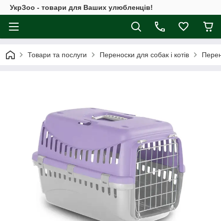
УкрЗоо - товари для Ваших улюбленців!
Товари та послуги
Переноски для собак і котів
Перен