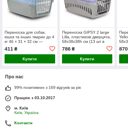
Переноска для собак,
Переноска GIPSY 2 large
Пере
кішок та інших тварин до 4
Lilla, пластикові дверцята,
Yell
кг 46 × 31 × 32 см —
58х38х38h см (13 шт в
58х3
GIPSY 1 small Light Blue з
кор)
кор)
411
786
870
₴
₴
пластиковими дверцятами
Купити
Купити
Про нас
99% позитивних з 169 відгуків за рік
Працює з 03.10.2017
м. Київ
Київ, Україна
Контакти