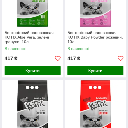
Бентонітовий наповнювач
Бентонітовий наповнювач
KOTIX Aloe Vera, зелені
KOTIX Baby Powder рожевий,
гранули, 10л
10л
В наявності
В наявності
417
417
₴
₴
Купити
Купити