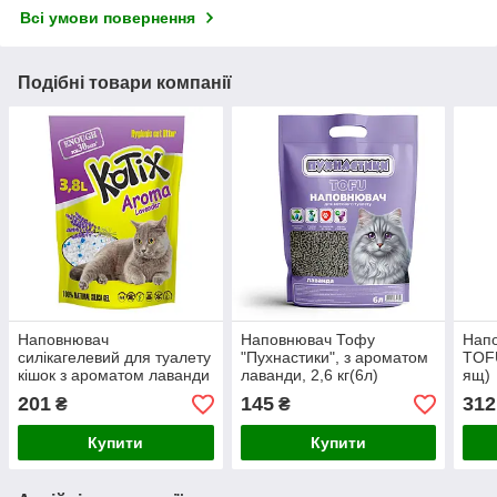
Всі умови повернення
Подібні товари компанії
Наповнювач
Наповнювач Тофу
Напо
силікагелевий для туалету
"Пухнастики", з ароматом
TOFU
кішок з ароматом лаванди
лаванди, 2,6 кг(6л)
ящ)
Kotix Lavender 3,8 л
продається по 4 шт
201
145
312
₴
₴
Купити
Купити