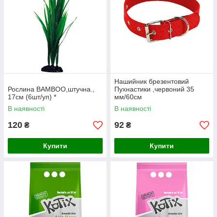
Нашийник брезентовий
Рослина BAMBOO,штучна.,
Пухнастики ,червоний 35
17см (6шт/уп) *
мм/60см
В наявності
В наявності
120
92
₴
₴
Купити
Купити