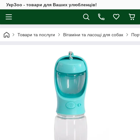
УкрЗоо - товари для Ваших улюбленців!
Товари та послуги
Вітаміни та ласощі для собак
Порт