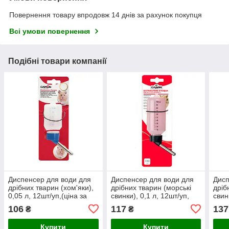
Повернення товару впродовж 14 днів за рахунок покупця
Всі умови повернення
Подібні товари компанії
Диспенсер для води для
Диспенсер для води для
Дисп
дрібних тварин (хом'яки),
дрібних тварин (морські
дріб
0,05 л, 12шт/уп,(ціна за
свинки), 0,1 л, 12шт/уп,
свин
1шт.)
(ціна за 1шт.)
(ціна
106
117
137
₴
₴
Купити
Купити