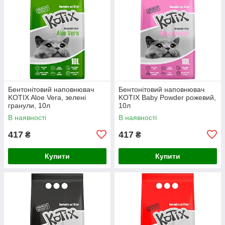
Бентонітовий наповнювач
Бентонітовий наповнювач
KOTIX Aloe Vera, зелені
KOTIX Baby Powder рожевий,
гранули, 10л
10л
В наявності
В наявності
417
417
₴
₴
Купити
Купити