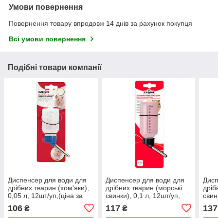
Умови повернення
Повернення товару впродовж 14 днів за рахунок покупця
Всі умови повернення
Подібні товари компанії
Диспенсер для води для
Диспенсер для води для
Дисп
дрібних тварин (хом'яки),
дрібних тварин (морські
дріб
0,05 л, 12шт/уп,(ціна за
свинки), 0,1 л, 12шт/уп,
свин
1шт.)
(ціна за 1шт.)
(ціна
106
117
137
₴
₴