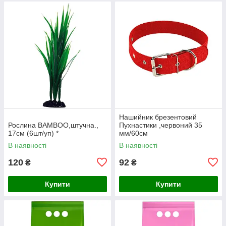
Нашийник брезентовий
Рослина BAMBOO,штучна.,
Пухнастики ,червоний 35
17см (6шт/уп) *
мм/60см
В наявності
В наявності
120
92
₴
₴
Купити
Купити