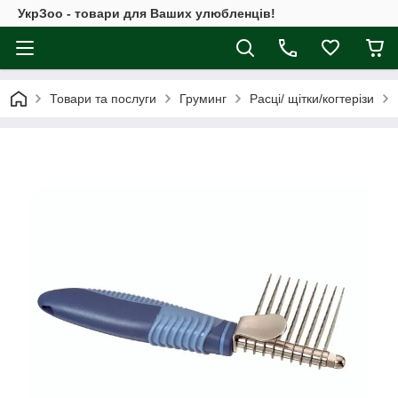
УкрЗоо - товари для Ваших улюбленців!
Товари та послуги
Груминг
Расці/ щітки/когтерізи