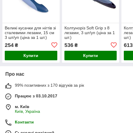
Великі кусачки для нігтів зі
Колтуноріз Soft Grip з 8
Колт
сталевими лезами, 15 см
лезами, 3 шт/уп (ціна за 1
леза
3 шт/уп (ціна за 1 шт.)
шт.)
шт.)
254
536
613
₴
₴
Купити
Купити
Про нас
99% позитивних з 170 відгуків за рік
Працює з 03.10.2017
м. Київ
Київ, Україна
Контакти
Сьогодні вихідний