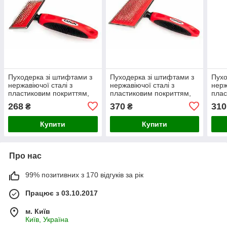
Пуходерка зі штифтами з
Пуходерка зі штифтами з
Пухо
нержавіючої сталі з
нержавіючої сталі з
нерж
пластиковим покриттям,
пластиковим покриттям,
плас
8,5x4,5 см, MD 1 шт/уп
12x8 см, XL 1 шт/уп (ціна
дере
268
370
310
₴
₴
(ціна за 1 шт.)
за 1 шт.)
см, 
Купити
Купити
Про нас
99% позитивних з 170 відгуків за рік
Працює з 03.10.2017
м. Київ
Київ, Україна