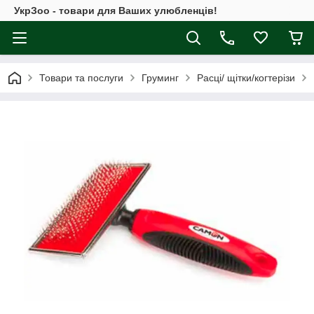
УкрЗоо - товари для Ваших улюбленців!
Товари та послуги
Груминг
Расці/ щітки/когтерізи