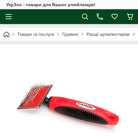
УкрЗоо - товари для Ваших улюбленців!
Товари та послуги
Груминг
Расці/ щітки/когтерізи