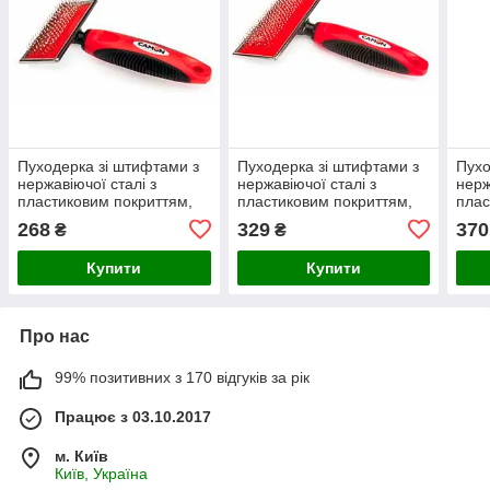
Пуходерка зі штифтами з
Пуходерка зі штифтами з
Пухо
нержавіючої сталі з
нержавіючої сталі з
нерж
пластиковим покриттям,
пластиковим покриттям,
плас
8,5x4,5 см, MD 1 шт/уп
12x5,5 см, LG 1 шт/уп
12x8
268
329
370
₴
₴
(ціна за 1 шт.)
(ціна за 1 шт.)
за 1 
Купити
Купити
Про нас
99% позитивних з 170 відгуків за рік
Працює з 03.10.2017
м. Київ
Київ, Україна