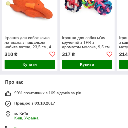
Іграшка для собак качка
Іграшка для собак м'яч
Ігра
латексна з пищалкою
кручений з TPR з
з ка
набита ватою, 23,5 см, 4
ароматом молока, 9,5 см
моту
шт.упак (ціна за 1шт)
3 шт.упак (ціна за 1шт)
шт.у
310
317
214
₴
₴
Купити
Купити
Про нас
99% позитивних з 169 відгуків за рік
Працює з 03.10.2017
м. Київ
Київ, Україна