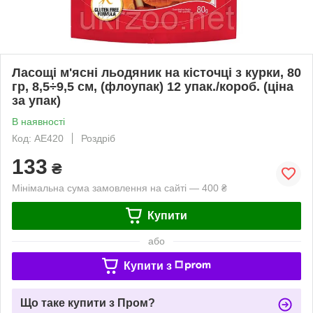
Ласощі м'ясні льодяник на кісточці з курки, 80
гр, 8,5÷9,5 см, (флоупак) 12 упак./короб. (ціна
за упак)
В наявності
Код: AE420
Роздріб
133
₴
Мінімальна сума замовлення на сайті — 400 ₴
Купити
або
Купити з
Що таке купити з Пром?