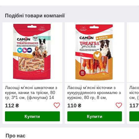
Подібні товари компанії
Ласощі м'ясні шматочки з
Ласощі м'ясні кісточки з
Ласо
курки, качки та тріски, 80
кукурудзяного крохмалю з
кісто
гр, 3*1 см, (флоупак) 14
куркою, 80 гр, 8 см,
см, 
упак./короб. (ціна за упак)
(флоупак) 14 упак./короб.
коро
112
110
117
₴
₴
(ціна за
Купити
Купити
Про нас