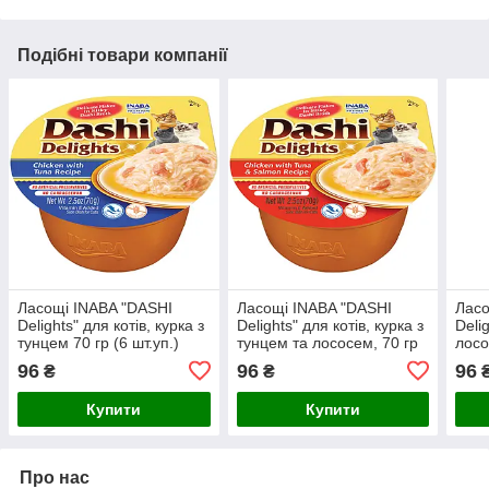
Подібні товари компанії
Ласощі INABA "DASHI
Ласощі INABA "DASHI
Ласо
Delights" для котів, курка з
Delights" для котів, курка з
Delig
тунцем 70 гр (6 шт.уп.)
тунцем та лососем, 70 гр
лосо
НОВИНКА (48 шт.)
(6 шт.уп.) НОВИНКА (48
НОВИ
96
96
96
₴
₴
шт.)
Купити
Купити
Про нас