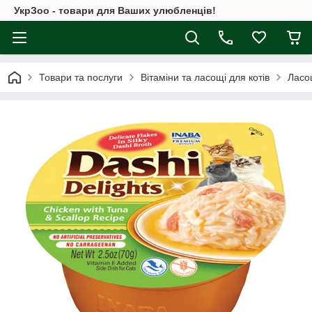
УкрЗоо - товари для Ваших улюбленців!
Товари та послуги
Вітаміни та ласощі для котів
Ласощ