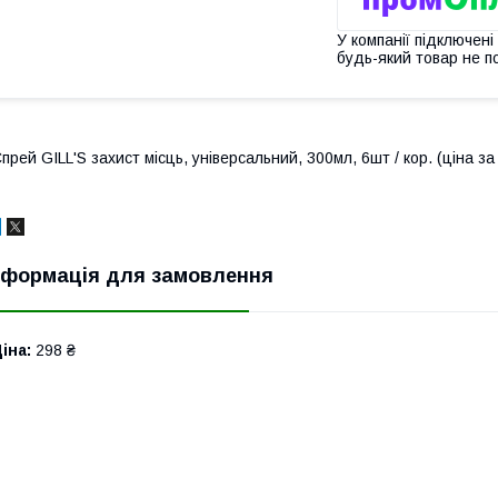
У компанії підключені
будь-який товар не п
прей GILL'S захист місць, універсальний, 300мл, 6шт / кор. (ціна за
нформація для замовлення
іна:
298 ₴