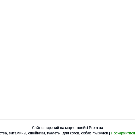
Сайт створений на маркетплейсі
Prom.ua
УкрЗоо - клетки, вольеры, корма, лакомства, витамины, ошейники, туалеты, для котов, собак, грызунов |
Поскаржитися