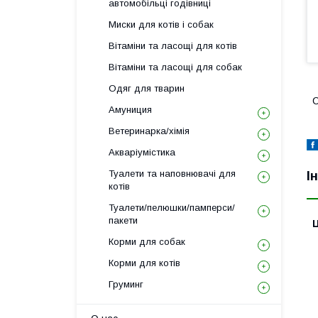
автомобільці годівниці
Миски для котів і собак
Вітаміни та ласощі для котів
Вітаміни та ласощі для собак
Одяг для тварин
С
Амуниция
Ветеринарка/хімія
Акваріумістика
Туалети та наповнювачі для
І
котів
Туалети/пелюшки/памперси/
пакети
Ц
Корми для собак
Корми для котів
Груминг