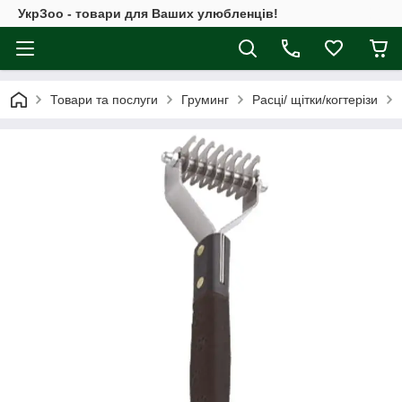
УкрЗоо - товари для Ваших улюбленців!
Товари та послуги
Груминг
Расці/ щітки/когтерізи