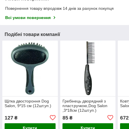
Повернення товару впродовж 14 днів за рахунок покупця
Всі умови повернення
Подібні товари компанії
Щітка двостороння Dog
Гребінець дворядний з
Ковт
Salon, 9*15 cм (12шт.уп.)
пласт.ручкою,Dog Salon
Salo
,3*18см (12шт.уп.)
127
85
672
₴
₴
Купити
Купити